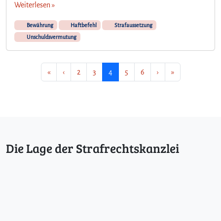
Weiterlesen »
Bewährung
Haftbefehl
Strafaussetzung
Unschuldsvermutung
Seitennavigation
Seite
Seite
Aktuelle Seite
Seite
Seite
«
‹
2
3
4
5
6
›
»
Die Lage der Strafrechtskanzlei