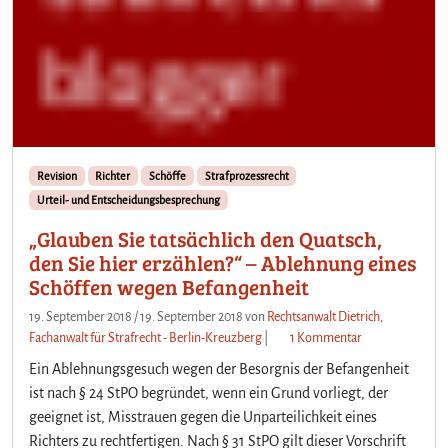
Revision
Richter
Schöffe
Strafprozessrecht
Urteil- und Entscheidungsbesprechung
„Glauben Sie tatsächlich den Quatsch,
den Sie hier erzählen?“ – Ablehnung eines
Schöffen wegen Befangenheit
19. September 2018
/
19. September 2018
von
Rechtsanwalt Dietrich,
z
Fachanwalt für Strafrecht - Berlin-Kreuzberg
|
1 Kommentar
u
Ein Ablehnungsgesuch wegen der Besorgnis der Befangenheit
„
ist nach § 24 StPO begründet, wenn ein Grund vorliegt, der
G
geeignet ist, Misstrauen gegen die Unparteilichkeit eines
l
Richters zu rechtfertigen. Nach § 31 StPO gilt dieser Vorschrift
a