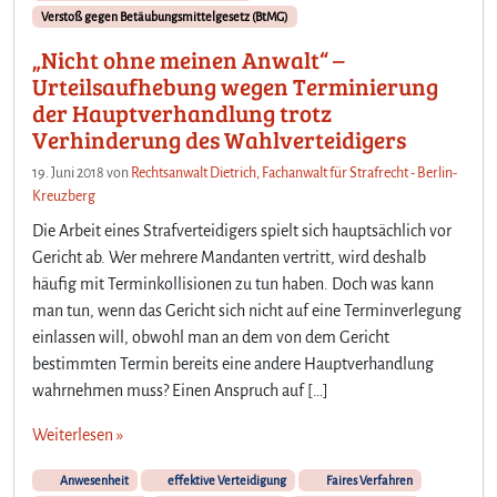
ä
Verstoß gegen Betäubungsmittelgesetz (BtMG)
h
l
„Nicht ohne meinen Anwalt“ –
e
Urteilsaufhebung wegen Terminierung
n
der Hauptverhandlung trotz
?
Verhinderung des Wahlverteidigers
“
–
19. Juni 2018
von
Rechtsanwalt Dietrich, Fachanwalt für Strafrecht - Berlin-
A
Kreuzberg
b
Die Arbeit eines Strafverteidigers spielt sich hauptsächlich vor
l
Gericht ab. Wer mehrere Mandanten vertritt, wird deshalb
e
h
häufig mit Terminkollisionen zu tun haben. Doch was kann
n
man tun, wenn das Gericht sich nicht auf eine Terminverlegung
u
einlassen will, obwohl man an dem von dem Gericht
n
bestimmten Termin bereits eine andere Hauptverhandlung
g
wahrnehmen muss? Einen Anspruch auf […]
e
i
Weiterlesen »
n
e
Anwesenheit
effektive Verteidigung
Faires Verfahren
s