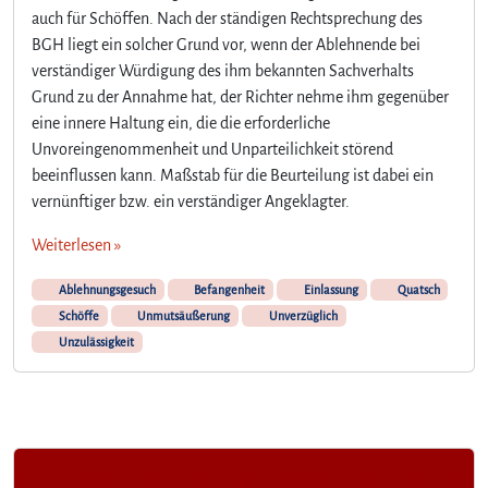
u
auch für Schöffen. Nach der ständigen Rechtsprechung des
b
BGH liegt ein solcher Grund vor, wenn der Ablehnende bei
e
verständiger Würdigung des ihm bekannten Sachverhalts
n
Grund zu der Annahme hat, der Richter nehme ihm gegenüber
S
eine innere Haltung ein, die die erforderliche
i
Unvoreingenommenheit und Unparteilichkeit störend
e
beeinflussen kann. Maßstab für die Beurteilung ist dabei ein
t
a
vernünftiger bzw. ein verständiger Angeklagter.
t
Weiterlesen »
s
ä
Ablehnungsgesuch
Befangenheit
Einlassung
c
Quatsch
h
Schöffe
Unmutsäußerung
Unverzüglich
l
Unzulässigkeit
i
c
h
d
e
n