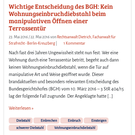
Wichtige Entscheidung des BGH: Kein
Wohnungseinbruchdiebstahl beim
manipulativen Öffnen einer
Terrassentür
23. Mai 2016
/
22. Mai 2016
von
Rechtsanwalt Dietrich, Fachanwalt für
z
Strafrecht - Berlin-Kreuzberg
|
1 Kommentar
u
Nach fast drei Jahren Ungewissheit steht nun fest: Wer eine
W
Wohnung durch eine Terrassentür betritt, begeht auch dann
i
keinen Wohnungseinbruchdiebstahl, wenn die Tür auf
c
manipulative Art und Weise geöffnet wurde. Dieser
h
t
brandaktuellen und besonders relevanten Entscheidung des
i
Bundesgerichtshofes (BGH) vom 10. März 2016 – 3 StR 404/15
g
lag der folgende Fall zugrunde: Der Angeklagte hatte […]
e
E
Weiterlesen »
n
t
Diebstahl
Einbrechen
Einbruch
Einsteigen
s
schwerer Diebstahl
Wohnungseinbruchdiebstahl
c