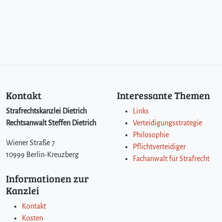
n
u
n
g
s
e
i
n
b
Kontakt
Interessante Themen
r
u
Strafrechtskanzlei Dietrich
Links
c
Rechtsanwalt Steffen Dietrich
Verteidigungsstrategie
h
Philosophie
d
Wiener Straße 7
Pflichtverteidiger
i
10999 Berlin-Kreuzberg
e
Fachanwalt für Strafrecht
b
Informationen zur
s
Kanzlei
t
a
Kontakt
h
Kosten
l