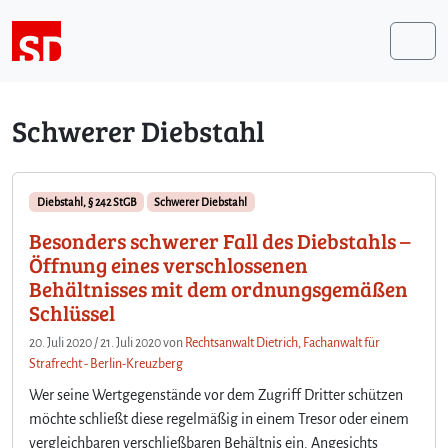
Weiter zum Inhalt
Me
Schwerer Diebstahl
Diebstahl, § 242 StGB
Schwerer Diebstahl
Besonders schwerer Fall des Diebstahls –
Öffnung eines verschlossenen
Behältnisses mit dem ordnungsgemäßen
Schlüssel
20. Juli 2020
/
21. Juli 2020
von
Rechtsanwalt Dietrich, Fachanwalt für
Strafrecht - Berlin-Kreuzberg
Wer seine Wertgegenstände vor dem Zugriff Dritter schützen
möchte schließt diese regelmäßig in einem Tresor oder einem
vergleichbaren verschließbaren Behältnis ein. Angesichts