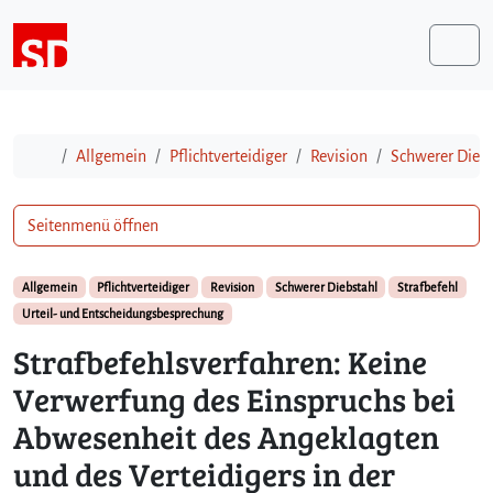
Weiter zum Inhalt
Me
Start
Allgemein
Pflichtverteidiger
Revision
Schwerer Diebs
Seitenmenü öffnen
Allgemein
Pflichtverteidiger
Revision
Schwerer Diebstahl
Strafbefehl
Urteil- und Entscheidungsbesprechung
Strafbefehlsverfahren: Keine
Verwerfung des Einspruchs bei
Abwesenheit des Angeklagten
und des Verteidigers in der