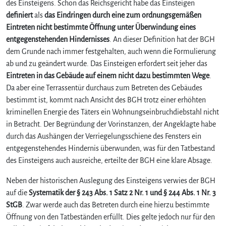
des Einsteigens. Schon das Reichsgericht habe das Einsteigen
s
definiert
als
das Eindringen durch eine zum ordnungsgemäßen
e
Eintreten nicht bestimmte Öffnung unter Überwindung eines
i
entgegenstehenden Hindernisses
. An dieser Definition hat der BGH
n
dem Grunde nach immer festgehalten, auch wenn die Formulierung
b
r
ab und zu geändert wurde. Das Einsteigen erfordert seit jeher das
u
Eintreten in das Gebäude auf einem nicht dazu bestimmten Wege
.
c
Da aber eine Terrassentür durchaus zum Betreten des Gebäudes
h
bestimmt ist, kommt nach Ansicht des BGH trotz einer erhöhten
d
kriminellen Energie des Täters ein Wohnungseinbruchdiebstahl nicht
i
in Betracht. Der Begründung der Vorinstanzen, der Angeklagte habe
e
durch das Aushängen der Verriegelungsschiene des Fensters ein
b
s
entgegenstehendes Hindernis überwunden, was für den Tatbestand
t
des Einsteigens auch ausreiche, erteilte der BGH eine klare Absage.
a
h
Neben der historischen Auslegung des Einsteigens verwies der BGH
l
auf die
Systematik der § 243 Abs. 1 Satz 2 Nr. 1 und § 244 Abs. 1 Nr. 3
b
StGB
. Zwar werde auch das Betreten durch eine hierzu bestimmte
e
Öffnung von den Tatbeständen erfüllt. Dies gelte jedoch nur für den
i