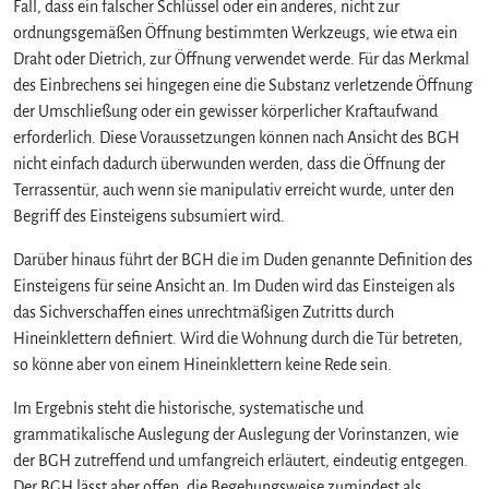
Fall, dass ein falscher Schlüssel oder ein anderes, nicht zur
m
ordnungsgemäßen Öffnung bestimmten Werkzeugs, wie etwa ein
m
Draht oder Dietrich, zur Öffnung verwendet werde. Für das Merkmal
a
n
des Einbrechens sei hingegen eine die Substanz verletzende Öffnung
i
der Umschließung oder ein gewisser körperlicher Kraftaufwand
p
erforderlich. Diese Voraussetzungen können nach Ansicht des BGH
u
nicht einfach dadurch überwunden werden, dass die Öffnung der
l
Terrassentür, auch wenn sie manipulativ erreicht wurde, unter den
a
Begriff des Einsteigens subsumiert wird.
t
i
Darüber hinaus führt der BGH die im Duden genannte Definition des
v
Einsteigens für seine Ansicht an. Im Duden wird das Einsteigen als
e
das Sichverschaffen eines unrechtmäßigen Zutritts durch
n
Ö
Hineinklettern definiert. Wird die Wohnung durch die Tür betreten,
f
so könne aber von einem Hineinklettern keine Rede sein.
f
n
Im Ergebnis steht die historische, systematische und
e
grammatikalische Auslegung der Auslegung der Vorinstanzen, wie
n
der BGH zutreffend und umfangreich erläutert, eindeutig entgegen.
e
Der BGH lässt aber offen, die Begehungsweise zumindest als