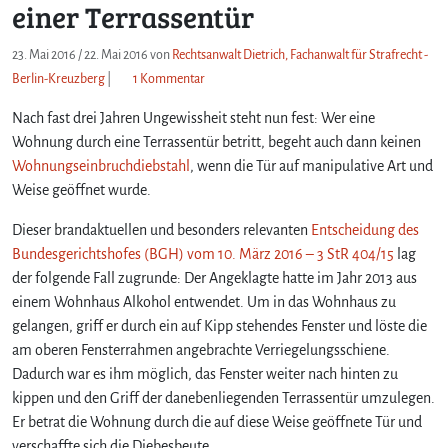
einer Terrassentür
23. Mai 2016
/
22. Mai 2016
von
Rechtsanwalt Dietrich, Fachanwalt für Strafrecht -
z
Berlin-Kreuzberg
|
1 Kommentar
u
Nach fast drei Jahren Ungewissheit steht nun fest: Wer eine
W
i
Wohnung durch eine Terrassentür betritt, begeht auch dann keinen
c
Wohnungseinbruchdiebstahl
, wenn die Tür auf manipulative Art und
h
Weise geöffnet wurde.
t
i
Dieser brandaktuellen und besonders relevanten
Entscheidung des
g
Bundesgerichtshofes (BGH) vom 10. März 2016 – 3 StR 404/15
lag
e
der folgende Fall zugrunde: Der Angeklagte hatte im Jahr 2013 aus
E
einem Wohnhaus Alkohol entwendet. Um in das Wohnhaus zu
n
gelangen, griff er durch ein auf Kipp stehendes Fenster und löste die
t
s
am oberen Fensterrahmen angebrachte Verriegelungsschiene.
c
Dadurch war es ihm möglich, das Fenster weiter nach hinten zu
h
kippen und den Griff der danebenliegenden Terrassentür umzulegen.
e
Er betrat die Wohnung durch die auf diese Weise geöffnete Tür und
i
verschaffte sich die Diebesbeute.