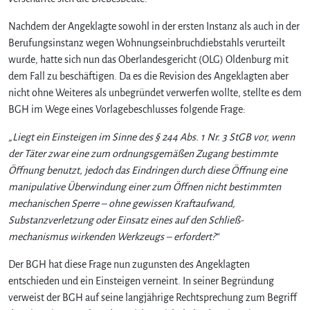
d
u
Nachdem der Angeklagte sowohl in der ersten Instanz als auch in der
n
Berufungsinstanz wegen Wohnungseinbruchdiebstahls verurteilt
g
wurde, hatte sich nun das Oberlandesgericht (OLG) Oldenburg mit
d
dem Fall zu beschäftigen. Da es die Revision des Angeklagten aber
e
s
nicht ohne Weiteres als unbegründet verwerfen wollte, stellte es dem
B
BGH im Wege eines Vorlagebeschlusses folgende Frage:
G
H
„Liegt ein Einsteigen im Sinne des § 244 Abs. 1 Nr. 3 StGB vor, wenn
:
der Täter zwar eine zum ordnungsgemäßen Zugang bestimmte
K
Öffnung benutzt, jedoch das Eindringen durch diese Öffnung eine
e
manipulative Überwindung einer zum Öffnen nicht bestimmten
i
mechanischen Sperre – ohne gewissen Kraftaufwand,
n
Substanzverletzung oder Einsatz eines auf den Schließ-
W
mechanismus wirkenden Werkzeugs – erfordert?“
o
h
Der BGH hat diese Frage nun zugunsten des Angeklagten
n
u
entschieden und ein Einsteigen verneint. In seiner Begründung
n
verweist der BGH auf seine langjährige Rechtsprechung zum Begriff
g