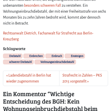
i
unbenannten
besonders schweren Fall
zu verstehen. Ein
n
Wohnungseinbruchdiebstahl, der mit einer Freiheitsstrafe von sechs
e
r
Monaten bis zu zehn Jahren bedroht wird, kommt aber dennoch
T
nicht in Betracht.
e
r
Rechtsanwalt Dietrich, Fachanwalt für Strafrecht aus Berlin-
r
Kreuzberg
a
Schlagworte
s
s
Diebstahl
Einbrechen
Einbruch
Einsteigen
e
schwerer Diebstahl
Wohnungseinbruchdiebstahl
n
t
ü
Ladendiebstahl in Berlin hat
Strafrecht in Zahlen – PKS
r
wieder zugenommen
2015 vorgestellt
Ein Kommentar “Wichtige
Entscheidung des BGH: Kein
Wohnungseinbruchdiebstahl beim