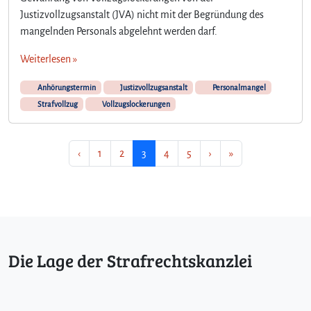
Justizvollzugsanstalt (JVA) nicht mit der Begründung des
mangelnden Personals abgelehnt werden darf.
Weiterlesen »
Anhörungstermin
Justizvollzugsanstalt
Personalmangel
Strafvollzug
Vollzugslockerungen
Seitennavigation
Seite
Seite
Aktuelle Seite
Seite
Seite
‹
1
2
3
4
5
›
»
Die Lage der Strafrechtskanzlei