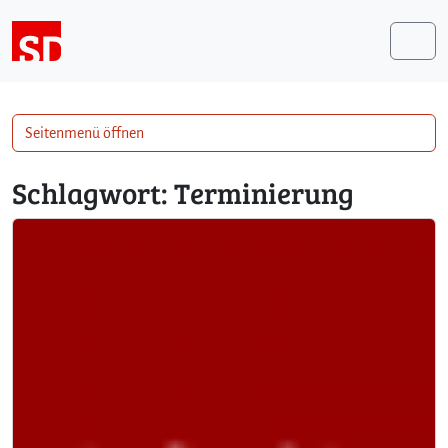
Weiter zum Inhalt
Me
Seitenmenü öffnen
Schlagwort:
Terminierung