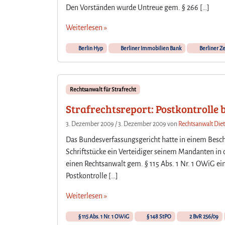
Den Vorständen wurde Untreue gem. § 266 […]
Weiterlesen »
Berlin Hyp
Berliner Immobilien Bank
Berliner Z
Rechtsanwalt für Strafrecht
Strafrechtsreport: Postkontrolle
3. Dezember 2009
/
3. Dezember 2009
von
Rechtsanwalt Diet
Das Bundesverfassungsgericht hatte in einem Besch
Schriftstücke ein Verteidiger seinem Mandanten in 
einen Rechtsanwalt gem. § 115 Abs. 1 Nr. 1 OWiG e
Postkontrolle […]
Weiterlesen »
§ 115 Abs. 1 Nr. 1 OWiG
§ 148 StPO
2 BvR 256/09