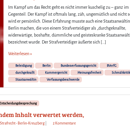
Im Kampf um das Recht geht es nicht immer kuschelig zu – ganz im
Gegenteil. Der Kampf ist oftmals lang, zäh, ungemütlich und nicht s
wird er persönlich. Diese Erfahrung musste auch eine Staatsanwältin
Berlin machen, die von einem Strafverteidiger als „durchgeknallte,
widerwärtige, boshafte, dümmliche und geisteskranke Staatsanwält
bezeichnet wurde. Der Strafverteidiger äußerte sich […]
Weiterlesen »
Beleidigung
Berlin
Bundesverfassungsgericht
BVerfG
durchgeknallt
Kammergericht
Meinungsfreiheit
Schmähkritik
Staatsanwältin
Verfassungsbeschwerde
 Entscheidungsbesprechung
gendem Inhalt verwertet werden,
z
 Strafrecht - Berlin-Kreuzberg
|
2 Kommentare
u