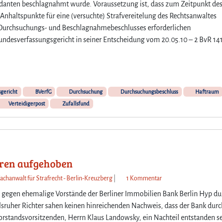
danten beschlagnahmt wurde. Voraussetzung ist, dass zum Zeitpunkt de
V
nhaltspunkte für eine (versuchte) Strafvereitelung des Rechtsanwaltes
e
s Durchsuchungs- und Beschlagnahmebeschlusses erforderlichen
r
ndesverfassungsgericht in seiner Entscheidung vom 20.05.10 – 2 BvR 14
t
e
i
d
i
gericht
BVerfG
Durchsuchung
Durchsuchungsbeschluss
g
Haftraum
e
Verteidigerpost
Zufallsfund
r
p
o
s
t
hren aufgehoben
d
a
z
Fachanwalt für Strafrecht - Berlin-Kreuzberg
|
1 Kommentar
r
u
le gegen ehemalige Vorstände der Berliner Immobilien Bank Berlin Hyp du
f
U
sruher Richter sahen keinen hinreichenden Nachweis, dass der Bank durc
b
r
orstandsvorsitzenden, Herrn Klaus Landowsky, ein Nachteil entstanden se
e
t