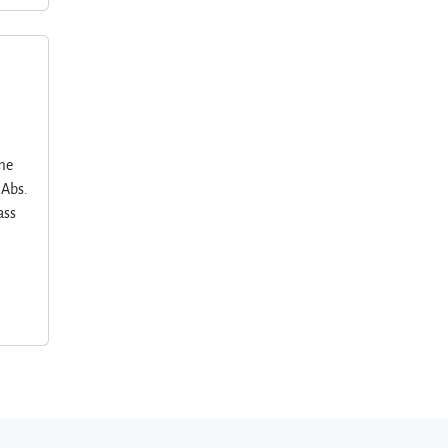
hme
 Abs.
ass