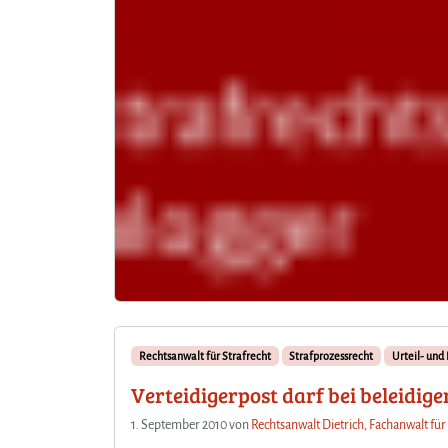
Rechtsanwalt für Strafrecht
Strafprozessrecht
Urteil- und
Verteidigerpost darf bei beleidi
1. September 2010
von
Rechtsanwalt Dietrich, Fachanwalt für