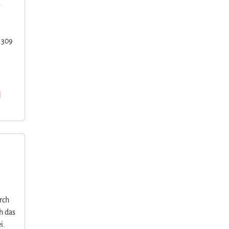
s
1309
rch
h das
i.