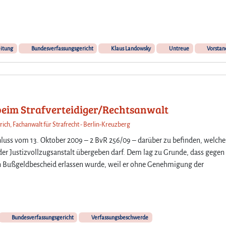
i
e
b
i
e
l
l
e
e
eitung
Bundesverfassungsgericht
Klaus Landowsky
Untreue
Vorstan
i
i
m
d
B
i
e
g
r
e
l
 beim Strafverteidiger/Rechtsanwalt
n
i
d
rich, Fachanwalt für Strafrecht - Berlin-Kreuzberg
n
e
e
luss vom 13. Oktober 2009 – 2 BvR 256/09 – darüber zu befinden, welche
m
r
der Justizvollzugsanstalt übergeben darf. Dem lag zu Grunde, dass gegen
I
B
in Bußgeldbescheid erlassen wurde, weil er ohne Genehmigung der
n
a
h
n
a
k
l
e
t
n
v
Bundesverfassungsgericht
Verfassungsbeschwerde
v