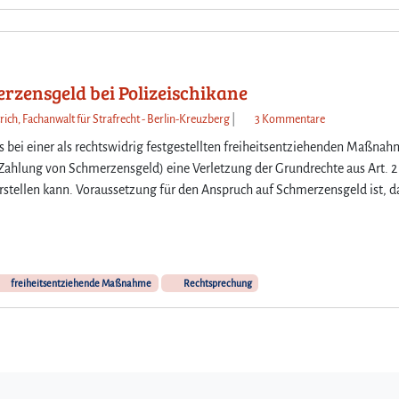
e
e
r
r
w
f
e
a
r
h
rzensgeld bei Polizeischikane
t
r
e
z
rich, Fachanwalt für Strafrecht - Berlin-Kreuzberg
|
3 Kommentare
e
t
u
n
 bei einer als rechtswidrig festgestellten freiheitsentziehenden Maßna
w
B
a
Zahlung von Schmerzensgeld) eine Verletzung der Grundrechte aus Art. 2
e
u
u
 darstellen kann. Voraussetzung für den Anspruch auf Schmerzensgeld ist, d
r
n
f
d
d
g
e
e
e
n
s
h
,
v
o
freiheitsentziehende Maßnahme
Rechtsprechung
e
b
r
e
f
n
a
s
s
u