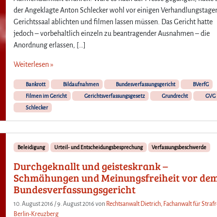
der Angeklagte Anton Schlecker wohl vor einigen Verhandlungstage
Gerichtssaal ablichten und filmen lassen müssen. Das Gericht hatte
jedoch – vorbehaltlich einzeln zu beantragender Ausnahmen – die
Anordnung erlassen, […]
Weiterlesen »
Bankrott
Bildaufnahmen
Bundesverfassungsgericht
BVerfG
Filmen im Gericht
Gerichtsverfassungsgesetz
Grundrecht
GVG
Schlecker
Beleidigung
Urteil- und Entscheidungsbesprechung
Verfassungsbeschwerde
Durchgeknallt und geisteskrank –
Schmähungen und Meinungsfreiheit vor de
Bundesverfassungsgericht
10. August 2016
/
9. August 2016
von
Rechtsanwalt Dietrich, Fachanwalt für Strafr
Berlin-Kreuzberg