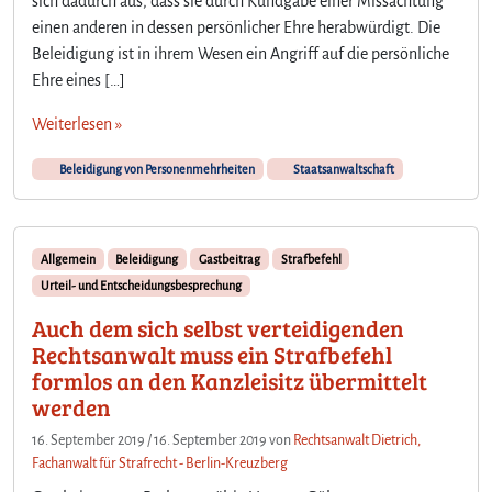
sich dadurch aus, dass sie durch Kundgabe einer Missachtung
b
e
einen anderen in dessen persönlicher Ehre herabwürdigt. Die
l
Beleidigung ist in ihrem Wesen ein Angriff auf die persönliche
e
Ehre eines […]
i
d
Weiterlesen »
i
g
Beleidigung von Personenmehrheiten
Staatsanwaltschaft
t
e
S
t
Allgemein
Beleidigung
Gastbeitrag
Strafbefehl
a
Urteil- und Entscheidungsbesprechung
a
Auch dem sich selbst verteidigenden
t
Rechtsanwalt muss ein Strafbefehl
s
a
formlos an den Kanzleisitz übermittelt
n
werden
w
16. September 2019
/
16. September 2019
von
Rechtsanwalt Dietrich,
a
Fachanwalt für Strafrecht - Berlin-Kreuzberg
l
t