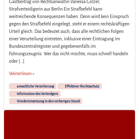
Gastbeitrag von Rechtsanwältin Vanessa Gölzer,
s
Strafverteidigerin aus Berlin Ein Strafbefehl kann
c
weitreichende Konsequenzen haben. Denn wird kein Einspruch
h
gegen den Strafbefehl eingelegt, steht er einem rechtskräftigen
a
Urteil gleich. Das bedeutet auch, dass alle rechtlichen Folgen
f
t
einer Verurteilung eintreten, inklusive einer Eintragung im
?
Bundeszentralregister und gegebenenfalls im
!
Führungszeugnis. Wer das nicht möchte, muss schnell handeln
oder […]
Weiterlesen »
anwaltliche Versicherung
Effektiver Rechtsschutz
Information des Verteidgers
Wiedereinsetzung in den vorherigen Stand