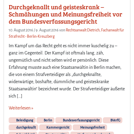
z
Durchgeknallt und geisteskrank –
p
Schmähungen und Meinungsfreiheit vor
i
dem Bundesverfassungsgericht
e
p
10. August 2016
/
9. August 2016
von
Rechtsanwalt Dietrich, Fachanwalt für
e
Strafrecht - Berlin-Kreuzberg
n
Im Kampf um das Recht geht es nicht immer kuschelig zu –
“
ganz im Gegenteil. Der Kampf ist oftmals lang, zäh,
–
ungemütlich und nicht selten wird er persönlich. Diese
e
i
Erfahrung musste auch eine Staatsanwältin in Berlin machen,
n
die von einem Strafverteidiger als „durchgeknallte,
e
widerwärtige, boshafte, dümmliche und geisteskranke
s
Staatsanwältin“ bezeichnet wurde. Der Strafverteidiger äußerte
t
sich […]
r
a
Weiterlesen »
f
r
Beleidigung
Berlin
Bundesverfassungsgericht
BVerfG
e
durchgeknallt
Kammergericht
Meinungsfreiheit
c