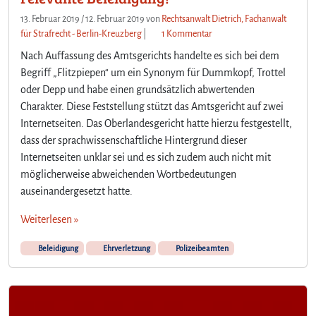
13. Februar 2019
/
12. Februar 2019
von
Rechtsanwalt Dietrich, Fachanwalt
z
für Strafrecht - Berlin-Kreuzberg
|
1 Kommentar
u
Nach Auffassung des Amtsgerichts handelte es sich bei dem
D
Begriff „Flitzpiepen“ um ein Synonym für Dummkopf, Trottel
i
oder Depp und habe einen grundsätzlich abwertenden
e
Charakter. Diese Feststellung stützt das Amtsgericht auf zwei
B
e
Internetseiten. Das Oberlandesgericht hatte hierzu festgestellt,
z
dass der sprachwissenschaftliche Hintergrund dieser
e
Internetseiten unklar sei und es sich zudem auch nicht mit
i
möglicherweise abweichenden Wortbedeutungen
c
auseinandergesetzt hatte.
h
n
Weiterlesen »
u
n
Beleidigung
Ehrverletzung
Polizeibeamten
g
v
o
n
P