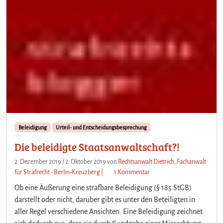
Beleidigung
Urteil- und Entscheidungsbesprechung
Die beleidigte Staatsanwaltschaft?!
2. Dezember 2019
/
2. Oktober 2019
von
Rechtsanwalt Dietrich, Fachanwalt
z
für Strafrecht - Berlin-Kreuzberg
|
1 Kommentar
u
Ob eine Äußerung eine strafbare Beleidigung (§ 185 StGB)
D
darstellt oder nicht, darüber gibt es unter den Beteiligten in
i
aller Regel verschiedene Ansichten. Eine Beleidigung zeichnet
e