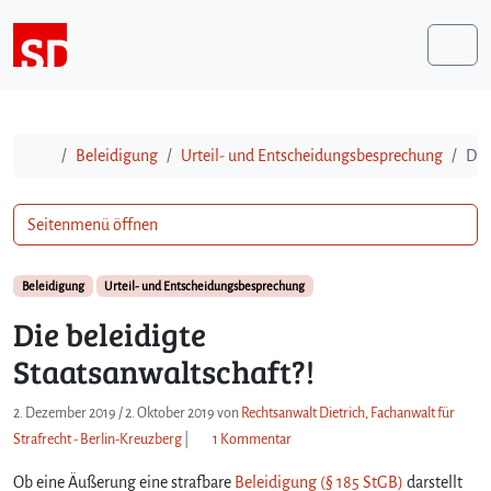
Weiter zum Inhalt
Me
Start
Beleidigung
Urteil- und Entscheidungsbesprechung
Die
Seitenmenü öffnen
Beleidigung
Urteil- und Entscheidungsbesprechung
Die beleidigte
Staatsanwaltschaft?!
2. Dezember 2019
/
2. Oktober 2019
von
Rechtsanwalt Dietrich, Fachanwalt für
z
Strafrecht - Berlin-Kreuzberg
|
1 Kommentar
u
Ob eine Äußerung eine strafbare
Beleidigung (§ 185 StGB)
D
darstellt