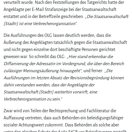
a
verurteilt wurde. Nach den Feststellungen des Tatgerichts hatte der
l
Angeklagte per E-Mail Strafanzeige bei der Staatsanwaltschaft
t
erstattet und in der Betreffzeile geschrieben:
„Die Staatsanwaltschaft
s
[Stadt1] ist eine Verbrecherorganisation“
.
c
h
Die Ausführungen des OLG lassen deutlich werden, dass die
a
Äußerung des Angeklagten tatsächlich gegen die Staatsanwaltschaft
f
und nicht gegen einzelne dort beschäftigte Personen gerichtet
t
gewesen war. So schreibt das OLG:
„Hier stand erkennbar die
?
Diffamierung der Adressatin im Vordergrund, die über den Bereich
!
zulässiger Meinungsäußerung hinausgeht“
, und ferner:
„Die
Ausführungen im letzten Absatz der Revisionsbegründung können
dahin verstanden werden, dass der Angeklagte der
Staatsanwaltschaft [Stadt1] weiterhin vorwirft, eine
Verbrecherorganisation zu sein.“
Zwar wird von Teilen der Rechtsprechung und Fachliteratur die
Auffassung vertreten, dass auch Behörden ein beleidigungsfähiger
sozialer Achtungswert zukommt. Dass Behörden als solche aber
unter den gleichen Schutz des § 185 StGB vor Beleidigungen gestellt