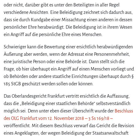
i
oder nicht, darüber gibt es unter den Beteiligten in aller Regel
e
verschiedene Ansichten. Eine Beleidigung zeichnet sich dadurch aus,
b
dass sie durch Kundgabe einer Missachtung einen anderen in dessen
e
persönlicher Ehre herabwürdigt. Die Beleidigung ist in ihrem Wesen
l
ein Angriff auf die persönliche Ehre eines Menschen.
e
i
Schwieriger kann die Bewertung einer ersichtlich herabwürdigenden
d
Äußerung aber werden, wenn der Adressat eine Personenmehrheit,
i
eine juristische Person oder eine Behörde ist. Dann stellt sich die
g
t
Frage, ob hier überhaupt ein Angriff auf einen Menschen vorliegt und
e
ob Behörden oder andere staatliche Einrichtungen überhaupt durch §
S
185 StGB geschützt werden sollen oder können.
t
a
Das Oberlandesgericht Frankfurt vertritt ersichtlich die Auffassung,
a
dass die „Beleidigung einer staatlichen Behörde“ selbstverständlich
t
möglich sei. Denn unter eben dieser Überschrift wurde der
Beschluss
s
des OLG Frankfurt vom 12. November 2018 – 3 Ss 169/18 –
a
veröffentlicht. Mit diesem Beschluss verwarf das Gericht die Revision
n
eines Angeklagten, der wegen Beleidigung der Staatsanwaltschaft
w