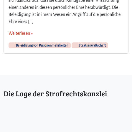
sich dadurch aus, dass sie durch Kundgabe einer Missachtung
b
e
einen anderen in dessen persönlicher Ehre herabwürdigt. Die
l
Beleidigung ist in ihrem Wesen ein Angriff auf die persönliche
e
Ehre eines […]
i
d
Weiterlesen »
i
g
Beleidigung von Personenmehrheiten
Staatsanwaltschaft
t
e
S
t
a
a
t
Die Lage der Strafrechtskanzlei
s
a
n
w
a
l
t