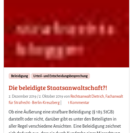
Beleidigung
Urteil- und Entscheidungsbesprechung
Die beleidigte Staatsanwaltschaft?!
2. Dezember 2019
/
2. Oktober 2019
von
Rechtsanwalt Dietrich, Fachanwalt
z
für Strafrecht - Berlin-Kreuzberg
|
1 Kommentar
u
Ob eine Äußerung eine strafbare Beleidigung (§ 185 StGB)
D
darstellt oder nicht, darüber gibt es unter den Beteiligten in
i
aller Regel verschiedene Ansichten. Eine Beleidigung zeichnet
e