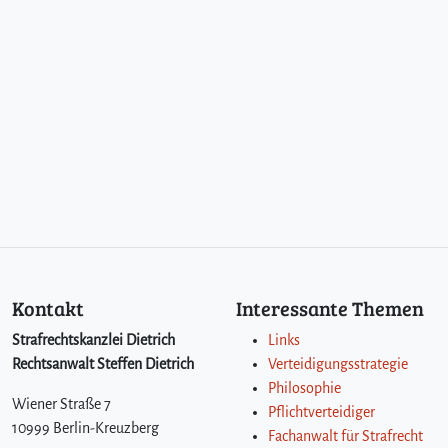
s
c
h
a
f
t
?
!
Kontakt
Interessante Themen
Strafrechtskanzlei Dietrich
Links
Rechtsanwalt Steffen Dietrich
Verteidigungsstrategie
Philosophie
Wiener Straße 7
Pflichtverteidiger
10999 Berlin-Kreuzberg
Fachanwalt für Strafrecht