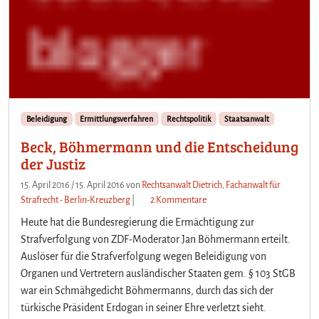
Beleidigung
Ermittlungsverfahren
Rechtspolitik
Staatsanwalt
Beck, Böhmermann und die Entscheidung
der Justiz
15. April 2016
/
15. April 2016
von
Rechtsanwalt Dietrich, Fachanwalt für
z
Strafrecht - Berlin-Kreuzberg
|
2 Kommentare
u
Heute hat die Bundesregierung die Ermächtigung zur
B
Strafverfolgung von ZDF-Moderator Jan Böhmermann erteilt.
e
Auslöser für die Strafverfolgung wegen Beleidigung von
c
Organen und Vertretern ausländischer Staaten gem. § 103 StGB
k
,
war ein Schmähgedicht Böhmermanns, durch das sich der
B
türkische Präsident Erdogan in seiner Ehre verletzt sieht.