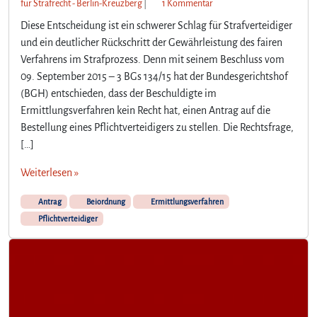
z
für Strafrecht - Berlin-Kreuzberg
|
1 Kommentar
u
Diese Entscheidung ist ein schwerer Schlag für Strafverteidiger
E
und ein deutlicher Rückschritt der Gewährleistung des fairen
i
Verfahrens im Strafprozess. Denn mit seinem Beschluss vom
n
09. September 2015 – 3 BGs 134/15 hat der Bundesgerichtshof
s
c
(BGH) entschieden, dass der Beschuldigte im
h
Ermittlungsverfahren kein Recht hat, einen Antrag auf die
w
Bestellung eines Pflichtverteidigers zu stellen. Die Rechtsfrage,
e
[…]
r
e
Weiterlesen »
r
S
Antrag
Beiordnung
Ermittlungsverfahren
c
Pflichtverteidiger
h
l
a
g
f
ü
r