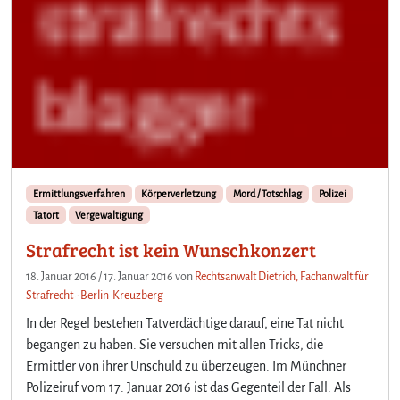
i
d
u
n
g
d
e
r
J
u
Ermittlungsverfahren
Körperverletzung
Mord / Totschlag
Polizei
s
Tatort
Vergewaltigung
t
i
Strafrecht ist kein Wunschkonzert
z
18. Januar 2016
/
17. Januar 2016
von
Rechtsanwalt Dietrich, Fachanwalt für
Strafrecht - Berlin-Kreuzberg
In der Regel bestehen Tatverdächtige darauf, eine Tat nicht
begangen zu haben. Sie versuchen mit allen Tricks, die
Ermittler von ihrer Unschuld zu überzeugen. Im Münchner
Polizeiruf vom 17. Januar 2016 ist das Gegenteil der Fall. Als