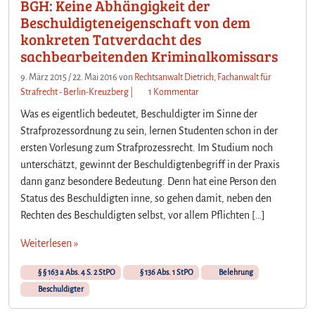
BGH: Keine Abhängigkeit der
s
B
Beschuldigteneigenschaft von dem
e
konkreten Tatverdacht des
s
sachbearbeitenden Kriminalkomissars
c
h
9. März 2015
/
22. Mai 2016
von
Rechtsanwalt Dietrich, Fachanwalt für
u
z
Strafrecht - Berlin-Kreuzberg
|
1 Kommentar
l
u
Was es eigentlich bedeutet, Beschuldigter im Sinne der
d
B
Strafprozessordnung zu sein, lernen Studenten schon in der
i
G
ersten Vorlesung zum Strafprozessrecht. Im Studium noch
g
H
unterschätzt, gewinnt der Beschuldigtenbegriff in der Praxis
t
:
e
K
dann ganz besondere Bedeutung. Denn hat eine Person den
n
e
Status des Beschuldigten inne, so gehen damit, neben den
a
i
Rechten des Beschuldigten selbst, vor allem Pflichten […]
u
n
f
e
Weiterlesen »
d
A
i
b
§ § 163 a Abs. 4 S. 2 StPO
§ 136 Abs. 1 StPO
Belehrung
e
h
Beschuldigter
B
ä
e
n