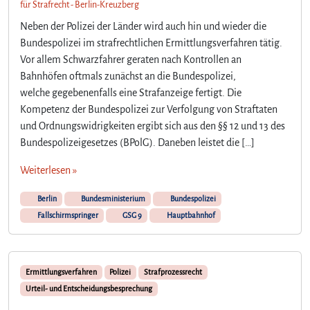
für Strafrecht - Berlin-Kreuzberg
e
r
Neben der Polizei der Länder wird auch hin und wieder die
n
Bundespolizei im strafrechtlichen Ermittlungsverfahren tätig.
e
Vor allem Schwarzfahrer geraten nach Kontrollen an
i
Bahnhöfen oftmals zunächst an die Bundespolizei,
n
welche gegebenenfalls eine Strafanzeige fertigt. Die
t
Kompetenz der Bundespolizei zur Verfolgung von Straftaten
A
n
und Ordnungswidrigkeiten ergibt sich aus den §§ 12 und 13 des
t
Bundespolizeigesetzes (BPolG). Daneben leistet die […]
r
a
Weiterlesen »
g
s
Berlin
Bundesministerium
Bundespolizei
r
Fallschirmspringer
GSG 9
Hauptbahnhof
e
c
h
t
Ermittlungsverfahren
Polizei
Strafprozessrecht
d
Urteil- und Entscheidungsbesprechung
e