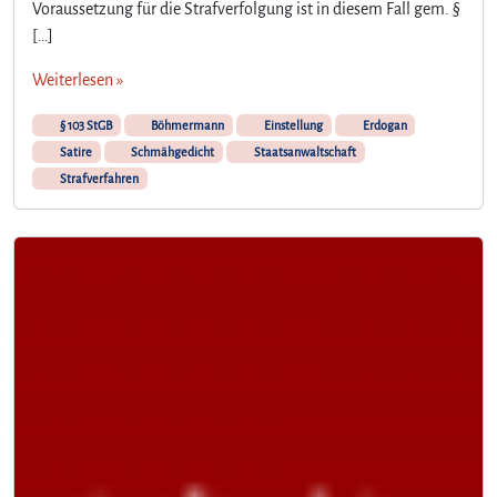
ö
Voraussetzung für die Strafverfolgung ist in diesem Fall gem. §
h
[…]
m
e
Weiterlesen »
r
m
§ 103 StGB
Böhmermann
Einstellung
Erdogan
a
Satire
Schmähgedicht
Staatsanwaltschaft
n
Strafverfahren
n
u
n
d
d
i
e
E
n
t
s
c
h
e