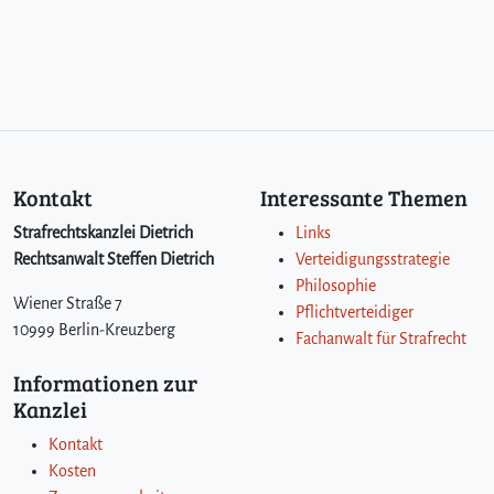
e
e
r
n
t
e
e
i
i
g
d
e
i
n
g
s
Kontakt
Interessante Themen
e
c
r
h
Strafrechtskanzlei Dietrich
Links
s
a
Rechtsanwalt Steffen Dietrich
Verteidigungsstrategie
i
f
Philosophie
m
t
Wiener Straße 7
Pflichtverteidiger
E
v
10999 Berlin-Kreuzberg
r
o
Fachanwalt für Strafrecht
m
n
Informationen zur
i
d
Kanzlei
t
e
t
m
Kontakt
l
k
Kosten
u
o