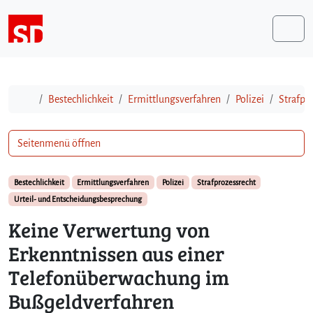
Weiter zum Inhalt
Me
Start
Bestechlichkeit
Ermittlungsverfahren
Polizei
Strafpr
Seitenmenü öffnen
Bestechlichkeit
Ermittlungsverfahren
Polizei
Strafprozessrecht
Urteil- und Entscheidungsbesprechung
Keine Verwertung von
Erkenntnissen aus einer
Telefonüberwachung im
Bußgeldverfahren