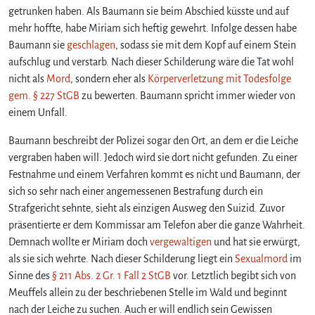
getrunken haben. Als Baumann sie beim Abschied küsste und auf
mehr hoffte, habe Miriam sich heftig gewehrt. Infolge dessen habe
Baumann sie
geschlagen
, sodass sie mit dem Kopf auf einem Stein
aufschlug und verstarb. Nach dieser Schilderung wäre die Tat wohl
nicht als
Mord
, sondern eher als
Körperverletzung mit Todesfolge
gem. § 227 StGB
zu bewerten. Baumann spricht immer wieder von
einem Unfall.
Baumann beschreibt der Polizei sogar den Ort, an dem er die Leiche
vergraben haben will. Jedoch wird sie dort nicht gefunden. Zu einer
Festnahme und einem Verfahren kommt es nicht und Baumann, der
sich so sehr nach einer angemessenen Bestrafung durch ein
Strafgericht sehnte, sieht als einzigen Ausweg den Suizid. Zuvor
präsentierte er dem Kommissar am Telefon aber die ganze Wahrheit.
Demnach wollte er Miriam doch
vergewaltigen
und hat sie erwürgt,
als sie sich wehrte. Nach dieser Schilderung liegt ein
Sexualmord
im
Sinne des
§ 211 Abs. 2 Gr. 1 Fall 2 StGB
vor. Letztlich begibt sich von
Meuffels allein zu der beschriebenen Stelle im Wald und beginnt
nach der Leiche zu suchen. Auch er will endlich sein Gewissen