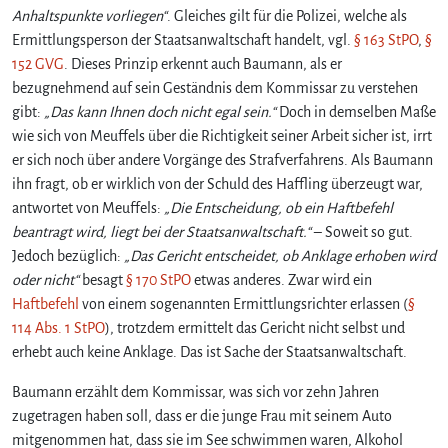
Anhaltspunkte vorliegen“
. Gleiches gilt für die Polizei, welche als
Ermittlungsperson der Staatsanwaltschaft handelt, vgl.
§ 163 StPO
,
§
152 GVG
. Dieses Prinzip erkennt auch Baumann, als er
bezugnehmend auf sein Geständnis dem Kommissar zu verstehen
gibt:
„Das kann Ihnen doch nicht egal sein.“
Doch in demselben Maße
wie sich von Meuffels über die Richtigkeit seiner Arbeit sicher ist, irrt
er sich noch über andere Vorgänge des Strafverfahrens. Als Baumann
ihn fragt, ob er wirklich von der Schuld des Haffling überzeugt war,
antwortet von Meuffels:
„Die Entscheidung, ob ein Haftbefehl
beantragt wird, liegt bei der Staatsanwaltschaft.“
– Soweit so gut.
Jedoch bezüglich:
„Das Gericht entscheidet, ob Anklage erhoben wird
oder nicht“
besagt
§ 170 StPO
etwas anderes. Zwar wird ein
Haftbefehl
von einem sogenannten Ermittlungsrichter erlassen (
§
114 Abs. 1 StPO
), trotzdem ermittelt das Gericht nicht selbst und
erhebt auch keine Anklage. Das ist Sache der Staatsanwaltschaft.
Baumann erzählt dem Kommissar, was sich vor zehn Jahren
zugetragen haben soll, dass er die junge Frau mit seinem Auto
mitgenommen hat, dass sie im See schwimmen waren, Alkohol