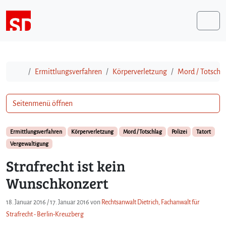
Weiter zum Inhalt
Me
Start
Ermittlungsverfahren
Körperverletzung
Mord / Totschl
Seitenmenü öffnen
Ermittlungsverfahren
Körperverletzung
Mord / Totschlag
Polizei
Tatort
Vergewaltigung
Strafrecht ist kein
Wunschkonzert
18. Januar 2016
/
17. Januar 2016
von
Rechtsanwalt Dietrich, Fachanwalt für
Strafrecht - Berlin-Kreuzberg