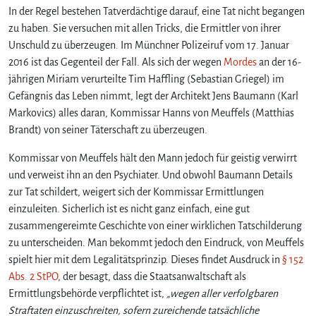
In der Regel bestehen Tatverdächtige darauf, eine Tat nicht begangen
zu haben. Sie versuchen mit allen Tricks, die Ermittler von ihrer
Unschuld zu überzeugen. Im Münchner Polizeiruf vom 17. Januar
2016 ist das Gegenteil der Fall. Als sich der wegen
Mordes
an der 16-
jährigen Miriam verurteilte Tim Haffling (Sebastian Griegel) im
Gefängnis das Leben nimmt, legt der Architekt Jens Baumann (Karl
Markovics) alles daran, Kommissar Hanns von Meuffels (Matthias
Brandt) von seiner Täterschaft zu überzeugen.
Kommissar von Meuffels hält den Mann jedoch für geistig verwirrt
und verweist ihn an den Psychiater. Und obwohl Baumann Details
zur Tat schildert, weigert sich der Kommissar Ermittlungen
einzuleiten. Sicherlich ist es nicht ganz einfach, eine gut
zusammengereimte Geschichte von einer wirklichen Tatschilderung
zu unterscheiden. Man bekommt jedoch den Eindruck, von Meuffels
spielt hier mit dem Legalitätsprinzip. Dieses findet Ausdruck in
§ 152
Abs. 2 StPO
, der besagt, dass die Staatsanwaltschaft als
Ermittlungsbehörde verpflichtet ist,
„wegen aller verfolgbaren
Straftaten einzuschreiten, sofern zureichende tatsächliche