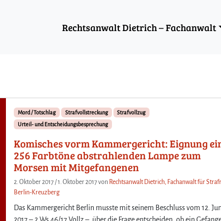
Rechtsanwalt Dietrich – Fachanwalt
Mord / Totschlag
Strafvollstreckung
Strafvollzug
Urteil- und Entscheidungsbesprechung
Komisches vorm Kammergericht: Eignung ei
256 Farbtöne abstrahlenden Lampe zum
Morsen mit Mitgefangenen
2. Oktober 2017
/
1. Oktober 2017
von
Rechtsanwalt Dietrich, Fachanwalt für Strafr
Berlin-Kreuzberg
Das Kammergericht Berlin musste mit seinem Beschluss vom 12. Jun
2017 – 2 Ws 46/17 Vollz – über die Frage entscheiden, ob ein Gefang