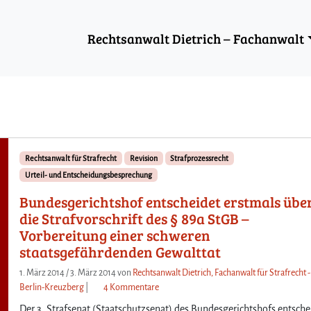
Rechtsanwalt Dietrich – Fachanwalt
Rechtsanwalt für Strafrecht
Revision
Strafprozessrecht
Urteil- und Entscheidungsbesprechung
Bundesgerichtshof entscheidet erstmals übe
die Strafvorschrift des § 89a StGB –
Vorbereitung einer schweren
staatsgefährdenden Gewalttat
1. März 2014
/
3. März 2014
von
Rechtsanwalt Dietrich, Fachanwalt für Strafrecht -
z
Berlin-Kreuzberg
|
4 Kommentare
u
Der 3. Strafsenat (Staatschutzsenat) des Bundesgerichtshofs entsche