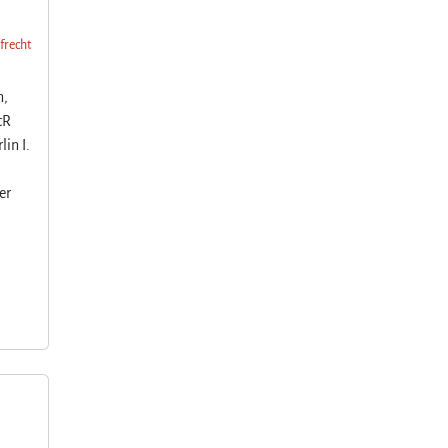
afrecht
n,
tR
lin I.
er