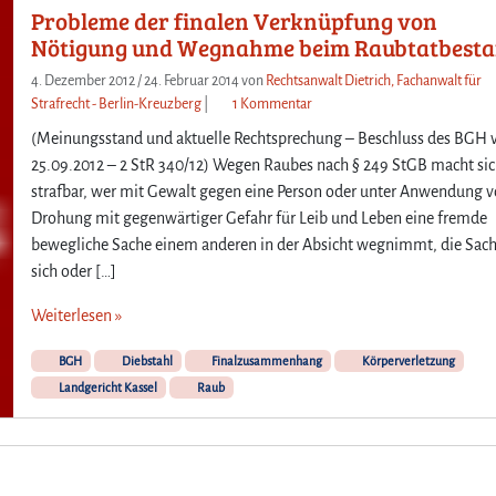
Probleme der finalen Verknüpfung von
S
t
t
Nötigung und Wegnahme beim Raubtatbest
e
r
w
4. Dezember 2012
/
24. Februar 2014
von
Rechtsanwalt Dietrich, Fachanwalt für
a
a
z
Strafrecht - Berlin-Kreuzberg
|
1 Kommentar
f
h
u
v
l
(Meinungsstand und aktuelle Rechtsprechung – Beschluss des BGH
P
o
–
25.09.2012 – 2 StR 340/12) Wegen Raubes nach § 249 StGB macht si
r
r
W
strafbar, wer mit Gewalt gegen eine Person oder unter Anwendung 
o
s
e
Drohung mit gegenwärtiger Gefahr für Leib und Leben eine fremde
b
c
n
l
bewegliche Sache einem anderen in der Absicht wegnimmt, die Sac
h
n
e
sich oder […]
r
d
m
i
a
e
Weiterlesen »
f
s
d
t
„
e
BGH
Diebstahl
Finalzusammenhang
Körperverletzung
d
g
r
e
Landgericht Kassel
Raub
e
f
s
f
i
§
ä
n
8
h
a
9
r