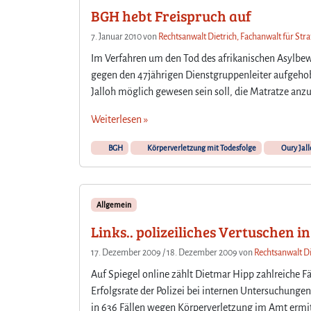
BGH hebt Freispruch auf
7. Januar 2010
von
Rechtsanwalt Dietrich, Fachanwalt für Str
Im Verfahren um den Tod des afrikanischen Asylbewe
gegen den 47jährigen Dienstgruppenleiter aufgehobe
Jalloh möglich gewesen sein soll, die Matratze anz
Weiterlesen »
BGH
Körperverletzung mit Todesfolge
Oury Jall
Allgemein
Links.. polizeiliches Vertuschen 
17. Dezember 2009
/
18. Dezember 2009
von
Rechtsanwalt Di
Auf Spiegel online zählt Dietmar Hipp zahlreiche Fä
Erfolgsrate der Polizei bei internen Untersuchungen 
in 636 Fällen wegen Körperverletzung im Amt ermittel