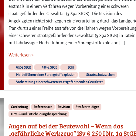
B
erstmals in einem Verfahren wegen Vorbereitung einer schweren
u
staatsgefährdenden Gewalttat (§ 89a StGB). Die Revision des
n
Angeklagten richtet sich gegen eine Verurteilung durch das Landgeri
d
e
Frankfurt zu einer Freiheitsstrafe von drei Jahren wegen Vorbereitun
s
einer schweren staatsgefährdenden Gewalttat (§ 89a StGB) in Tatein
g
mit fahrlässiger Herbeiführung einer Sprengstoffexplosion […]
e
r
Weiterlesen »
i
c
§ 308 StGB
§ 89a StGB
BGH
h
Herbeiführen einer Sprengstoffexplosion
Staatsschutzsachen
t
Vorbereitung einer schweren staatsgefährdenden Gewalttat
s
h
o
f
Gastbeitrag
Referendare
Revision
Strafverteidiger
e
Urteil- und Entscheidungsbesprechung
n
t
Augen auf bei der Beutewahl – Wenn das
s
„gefährliche Werkzeug“ iSv § 250 I Nr. 1a StG
c