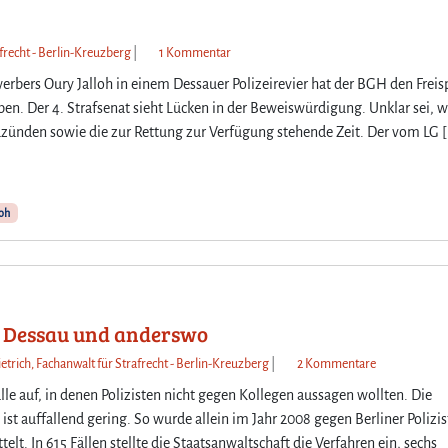
l
a
l
e
S
i
n
t
c
z
afrecht - Berlin-Kreuzberg
|
1 Kommentar
V
G
h
u
rbers Oury Jalloh in einem Dessauer Polizeirevier hat der BGH den Freis
e
B
e
B
n. Der 4. Strafsenat sieht Lücken in der Beweiswürdigung. Unklar sei, w
r
–
W
G
k
uzünden sowie die zur Rettung zur Verfügung stehende Zeit. Der vom LG 
V
e
H
n
o
r
h
ü
r
k
e
p
b
z
b
f
oh
e
e
t
u
r
u
F
n
e
g
r
g
i
“
e
v
t
i
i
o
u
S
s
in Dessau und anderswo
n
n
v
p
N
z
etrich, Fachanwalt für Strafrecht - Berlin-Kreuzberg
g
|
2 Kommentare
§
r
ö
u
e
2
u
lle auf, in denen Polizisten nicht gegen Kollegen aussagen wollten. Die
t
L
i
5
c
ist auffallend gering. So wurde allein im Jahr 2008 gegen Berliner Polizi
i
i
n
0
h
t. In 615 Fällen stellte die Staatsanwaltschaft die Verfahren ein, sechs
g
n
e