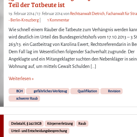
Teil der Tatbeute ist
h
e
19. Februar 2014
/
17. Februar 2014
von
Rechtsanwalt Dietrich, Fachanwalt für Str
i
z
- Berlin-Kreuzberg
|
1 Kommentar
d
u
Wie schnell einem Räuber die Tatbeute zum Verhängnis werden kan
e
A
wird deutlich im Urteil des Bundesgerichtshofs vom 17.10.2013 – 3 S
t
u
263/13. ein Gastbeitrag von Karolina Ewert, Rechtsreferendarin in Ber
e
g
Dem Fall lag im Wesentlichen folgender Sachverhalt zugrunde: Der
r
e
s
n
Angeklagte und ein Mitangeklagter suchten den Nebenkläger in sein
t
a
Wohnung auf, um mittels Gewalt Schulden […]
m
u
a
f
Weiterlesen »
l
b
s
e
BGH
gefährliches Werkzeug
Qualifikation
Revision
ü
i
schwerer Raub
b
d
e
e
r
r
d
B
Diebstahl, § 242 StGB
Körperverletzung
Raub
i
e
Urteil- und Entscheidungsbesprechung
e
u