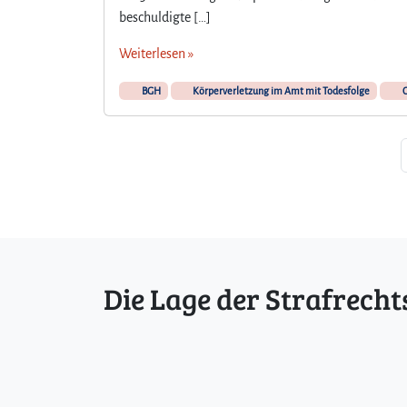
beschuldigte […]
Weiterlesen »
BGH
Körperverletzung im Amt mit Todesfolge
O
Seitennavigation
Die Lage der Strafrecht