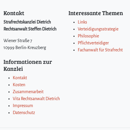
i
e
Kontakt
Interessante Themen
S
Strafrechtskanzlei Dietrich
Links
t
Rechtsanwalt Steffen Dietrich
Verteidigungsstrategie
r
a
Philosophie
Wiener Straße 7
f
Pflichtverteidiger
v
10999 Berlin-Kreuzberg
Fachanwalt für Strafrecht
o
r
Informationen zur
s
Kanzlei
c
Kontakt
h
r
Kosten
i
Zusammenarbeit
f
Vita Rechtsanwalt Dietrich
t
Impressum
d
Datenschutz
e
s
§