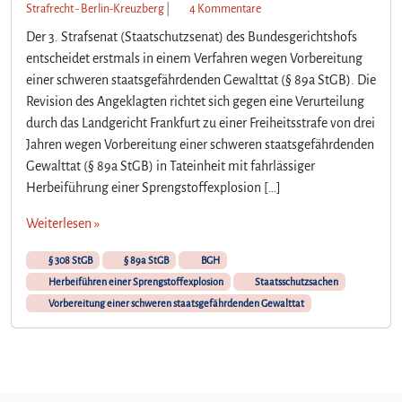
z
Strafrecht - Berlin-Kreuzberg
|
4 Kommentare
u
Der 3. Strafsenat (Staatschutzsenat) des Bundesgerichtshofs
B
entscheidet erstmals in einem Verfahren wegen Vorbereitung
u
einer schweren staatsgefährdenden Gewalttat (§ 89a StGB). Die
n
Revision des Angeklagten richtet sich gegen eine Verurteilung
d
e
durch das Landgericht Frankfurt zu einer Freiheitsstrafe von drei
s
Jahren wegen Vorbereitung einer schweren staatsgefährdenden
g
Gewalttat (§ 89a StGB) in Tateinheit mit fahrlässiger
e
Herbeiführung einer Sprengstoffexplosion […]
r
i
Weiterlesen »
c
h
§ 308 StGB
§ 89a StGB
BGH
t
Herbeiführen einer Sprengstoffexplosion
Staatsschutzsachen
s
Vorbereitung einer schweren staatsgefährdenden Gewalttat
h
o
f
e
n