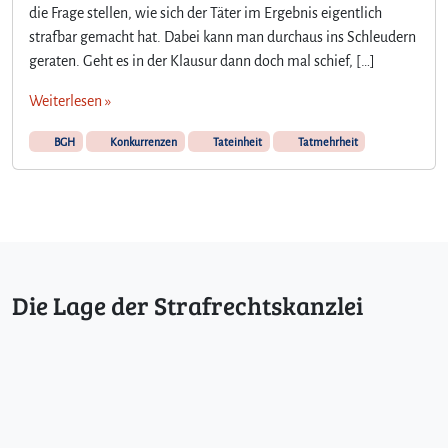
die Frage stellen, wie sich der Täter im Ergebnis eigentlich
t
ü
strafbar gemacht hat. Dabei kann man durchaus ins Schleudern
c
geraten. Geht es in der Klausur dann doch mal schief, […]
k
i
Weiterlesen »
s
c
BGH
Konkurrenzen
Tateinheit
Tatmehrheit
h
e
n
K
o
n
k
Die Lage der Strafrechtskanzlei
u
r
r
e
n
z
e