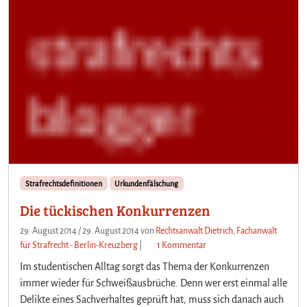
Strafrechtsdefinitionen
Urkundenfälschung
Die tückischen Konkurrenzen
29. August 2014
/
29. August 2014
von
Rechtsanwalt Dietrich, Fachanwalt
z
für Strafrecht - Berlin-Kreuzberg
|
1 Kommentar
u
Im studentischen Alltag sorgt das Thema der Konkurrenzen
D
immer wieder für Schweißausbrüche. Denn wer erst einmal alle
i
Delikte eines Sachverhaltes geprüft hat, muss sich danach auch
e