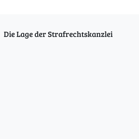
u
n
d
e
Die Lage der Strafrechtskanzlei
d
a
r