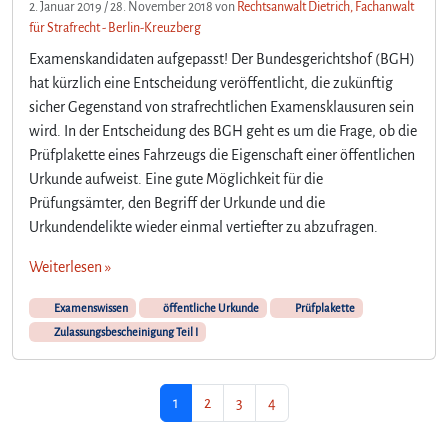
i
2. Januar 2019
/
28. November 2018
von
Rechtsanwalt Dietrich, Fachanwalt
n
für Strafrecht - Berlin-Kreuzberg
e
Examenskandidaten aufgepasst! Der Bundesgerichtshof (BGH)
z
hat kürzlich eine Entscheidung veröffentlicht, die zukünftig
u
sicher Gegenstand von strafrechtlichen Examensklausuren sein
s
a
wird. In der Entscheidung des BGH geht es um die Frage, ob die
m
Prüfplakette eines Fahrzeugs die Eigenschaft einer öffentlichen
m
Urkunde aufweist. Eine gute Möglichkeit für die
e
Prüfungsämter, den Begriff der Urkunde und die
n
Urkundendelikte wieder einmal vertiefter zu abzufragen.
g
e
Weiterlesen »
s
e
Examenswissen
öffentliche Urkunde
Prüfplakette
t
Zulassungsbescheinigung Teil I
z
t
e
Seitennavigation
Aktuelle Seite
Seite
Seite
Seite
U
1
2
3
4
r
k