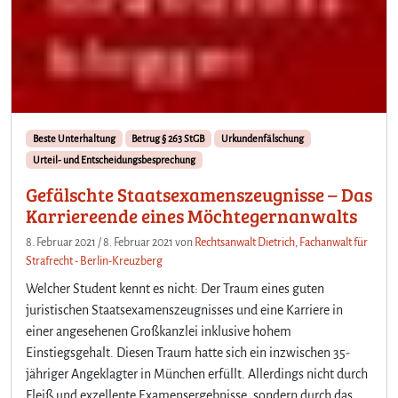
Beste Unterhaltung
Betrug § 263 StGB
Urkundenfälschung
Urteil- und Entscheidungsbesprechung
Gefälschte Staatsexamenszeugnisse – Das
Karriereende eines Möchtegernanwalts
8. Februar 2021
/
8. Februar 2021
von
Rechtsanwalt Dietrich, Fachanwalt für
Strafrecht - Berlin-Kreuzberg
Welcher Student kennt es nicht: Der Traum eines guten
juristischen Staatsexamenszeugnisses und eine Karriere in
einer angesehenen Großkanzlei inklusive hohem
Einstiegsgehalt. Diesen Traum hatte sich ein inzwischen 35-
jähriger Angeklagter in München erfüllt. Allerdings nicht durch
Fleiß und exzellente Examensergebnisse, sondern durch das