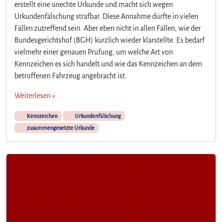
erstellt eine unechte Urkunde und macht sich wegen
i
Urkundenfälschung strafbar. Diese Annahme dürfte in vielen
c
Fällen zutreffend sein. Aber eben nicht in allen Fällen, wie der
h
t
Bundesgerichtshof (BGH) kürzlich wieder klarstellte. Es bedarf
j
vielmehr einer genauen Prüfung, um welche Art von
e
Kennzeichen es sich handelt und wie das Kennzeichen an dem
d
betroffenen Fahrzeug angebracht ist.
e
s
Weiterlesen »
K
e
Kennzeichen
Urkundenfälschung
n
zusammengesetzte Urkunde
n
z
e
i
c
h
e
n
a