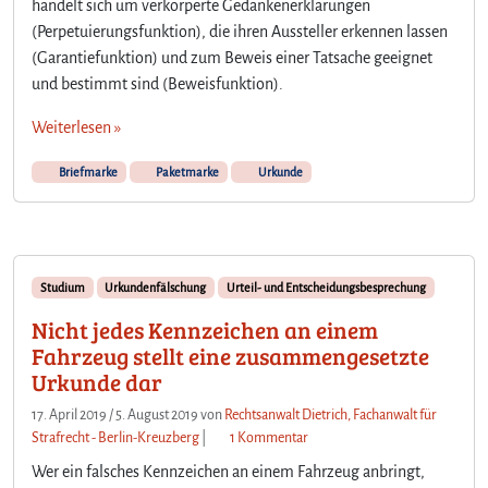
handelt sich um verkörperte Gedankenerklärungen
(Perpetuierungsfunktion), die ihren Aussteller erkennen lassen
(Garantiefunktion) und zum Beweis einer Tatsache geeignet
und bestimmt sind (Beweisfunktion).
Weiterlesen »
Briefmarke
Paketmarke
Urkunde
Studium
Urkundenfälschung
Urteil- und Entscheidungsbesprechung
Nicht jedes Kennzeichen an einem
Fahrzeug stellt eine zusammengesetzte
Urkunde dar
17. April 2019
/
5. August 2019
von
Rechtsanwalt Dietrich, Fachanwalt für
z
Strafrecht - Berlin-Kreuzberg
|
1 Kommentar
u
Wer ein falsches Kennzeichen an einem Fahrzeug anbringt,
N