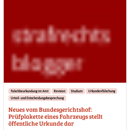
n
e
i
n
e
m
F
a
h
r
z
e
u
g
s
Falschbeurkundung im Amt
Revision
Studium
Urkundenfälschung
t
Urteil- und Entscheidungsbesprechung
e
l
Neues vom Bundesgerichtshof:
l
Prüfplakette eines Fahrzeugs stellt
t
öffentliche Urkunde dar
e