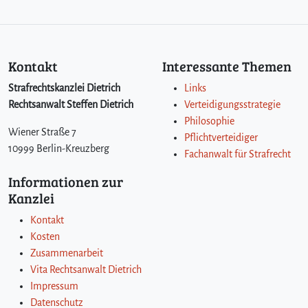
u
m
C
o
Kontakt
Interessante Themen
m
p
Strafrechtskanzlei Dietrich
Links
u
Rechtsanwalt Steffen Dietrich
Verteidigungsstrategie
t
Philosophie
e
Wiener Straße 7
r
Pflichtverteidiger
10999 Berlin-Kreuzberg
b
Fachanwalt für Strafrecht
e
Informationen zur
t
Kanzlei
r
u
Kontakt
g
Kosten
Zusammenarbeit
Vita Rechtsanwalt Dietrich
Impressum
Datenschutz