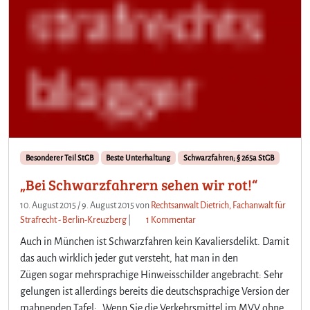
Besonderer Teil StGB
Beste Unterhaltung
Schwarzfahren; § 265a StGB
„Bei Schwarzfahrern sehen wir rot!“
10. August 2015
/
9. August 2015
von
Rechtsanwalt Dietrich, Fachanwalt für
z
Strafrecht - Berlin-Kreuzberg
|
1 Kommentar
u
Auch in München ist Schwarzfahren kein Kavaliersdelikt. Damit
„
das auch wirklich jeder gut versteht, hat man in den
B
Zügen sogar mehrsprachige Hinweisschilder angebracht: Sehr
e
gelungen ist allerdings bereits die deutschsprachige Version der
i
S
mahnenden Tafel: „Wenn Sie die Verkehrsmittel im MVV ohne