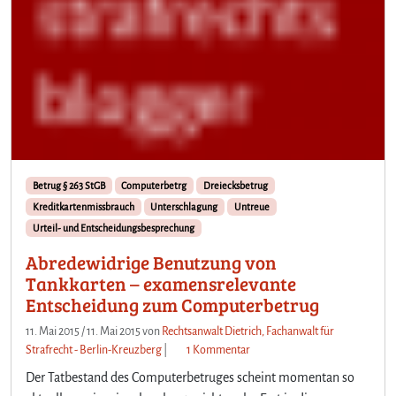
Betrug § 263 StGB
Computerbetrg
Dreiecksbetrug
Kreditkartenmissbrauch
Unterschlagung
Untreue
Urteil- und Entscheidungsbesprechung
Abredewidrige Benutzung von
Tankkarten – examensrelevante
Entscheidung zum Computerbetrug
11. Mai 2015
/
11. Mai 2015
von
Rechtsanwalt Dietrich, Fachanwalt für
z
Strafrecht - Berlin-Kreuzberg
|
1 Kommentar
u
Der Tatbestand des Computerbetruges scheint momentan so
A