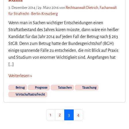
v
o
3. Dezember 2014
/
29. März 2016
von
Rechtsanwalt Dietrich, Fachanwalt
n
für Strafrecht - Berlin-Kreuzberg
T
Wenn man in Sachen wichtiger Entscheidungen einen
a
Straftatbestand des Jahres küren müsste, dann wäre ein heißer
n
Kandidat für das Jahr 2014 auf jeden Fall der Betrug nach § 263
k
StGB. Denn zum Betrug hatte der Bundesgerichtshof (BGH)
k
a
einige spannende Fälle zu entscheiden, die mit Blick auf Praxis
r
und Studium von enormer Wichtigkeit sind. Angefangen hat
t
[…]
e
n
Weiterlesen »
–
e
Betrug
Prognose
Tatsachen
Täuschung
x
Wirtschaftsstrafrecht
a
m
e
Seitennavigation
Seite
Seite
Aktuelle Seite
Seite
1
2
3
4
n
s
r