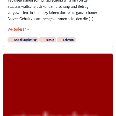
gebastelt haben soll. Entsprechend wird ihr von der
r
Staatsanwaltschaft Urkundenfälschung und Betrug
o
vorgeworfen. In knapp 25 Jahren dürfte ein ganz schöner
t
Batzen Gehalt zusammengekommen sein, den die […]
!
“
Weiterlesen »
Anstellungsbetrug
Betrug
Lehrerin