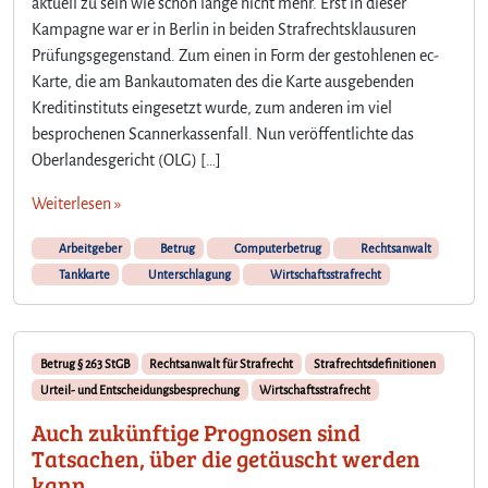
aktuell zu sein wie schon lange nicht mehr. Erst in dieser
b
Kampagne war er in Berlin in beiden Strafrechtsklausuren
r
Prüfungsgegenstand. Zum einen in Form der gestohlenen ec-
e
d
Karte, die am Bankautomaten des die Karte ausgebenden
e
Kreditinstituts eingesetzt wurde, zum anderen im viel
w
besprochenen Scannerkassenfall. Nun veröffentlichte das
i
Oberlandesgericht (OLG) […]
d
r
Weiterlesen »
i
g
Arbeitgeber
Betrug
Computerbetrug
Rechtsanwalt
e
Tankkarte
Unterschlagung
Wirtschaftsstrafrecht
B
e
n
u
Betrug § 263 StGB
Rechtsanwalt für Strafrecht
Strafrechtsdefinitionen
t
Urteil- und Entscheidungsbesprechung
Wirtschaftsstrafrecht
z
u
Auch zukünftige Prognosen sind
n
Tatsachen, über die getäuscht werden
g
kann