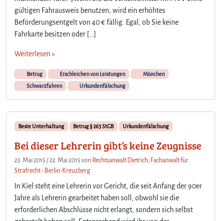
c
gültigen Fahrausweis benutzen, wird ein erhöhtes
h
Beförderungsentgelt von 40 € fällig. Egal, ob Sie keine
w
Fahrkarte besitzen oder […]
a
r
Weiterlesen »
z
f
Betrug
Erschleichen von Leistungen
München
a
Schwarzfahren
Urkundenfälschung
h
r
e
r
Beste Unterhaltung
Betrug § 263 StGB
Urkundenfälschung
n
Bei dieser Lehrerin gibt’s keine Zeugnisse
s
e
23. Mai 2015
/
22. Mai 2015
von
Rechtsanwalt Dietrich, Fachanwalt für
h
Strafrecht - Berlin-Kreuzberg
e
n
In Kiel steht eine Lehrerin vor Gericht, die seit Anfang der 90er
w
Jahre als Lehrerin gearbeitet haben soll, obwohl sie die
i
erforderlichen Abschlüsse nicht erlangt, sondern sich selbst
r