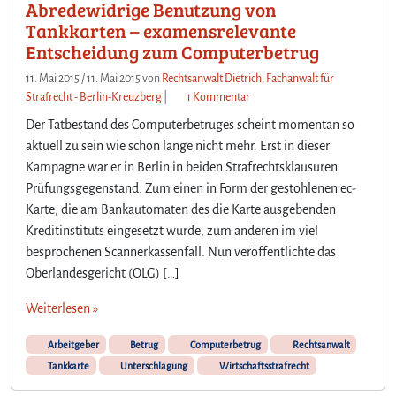
Abredewidrige Benutzung von
Tankkarten – examensrelevante
Entscheidung zum Computerbetrug
11. Mai 2015
/
11. Mai 2015
von
Rechtsanwalt Dietrich, Fachanwalt für
z
Strafrecht - Berlin-Kreuzberg
|
1 Kommentar
u
Der Tatbestand des Computerbetruges scheint momentan so
A
aktuell zu sein wie schon lange nicht mehr. Erst in dieser
b
Kampagne war er in Berlin in beiden Strafrechtsklausuren
r
Prüfungsgegenstand. Zum einen in Form der gestohlenen ec-
e
d
Karte, die am Bankautomaten des die Karte ausgebenden
e
Kreditinstituts eingesetzt wurde, zum anderen im viel
w
besprochenen Scannerkassenfall. Nun veröffentlichte das
i
Oberlandesgericht (OLG) […]
d
r
Weiterlesen »
i
g
Arbeitgeber
Betrug
Computerbetrug
Rechtsanwalt
e
Tankkarte
Unterschlagung
Wirtschaftsstrafrecht
B
e