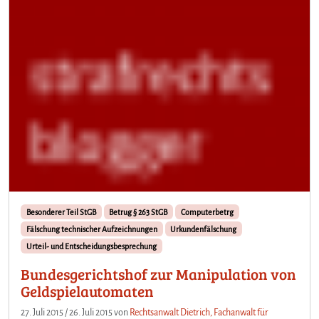
Besonderer Teil StGB
Betrug § 263 StGB
Computerbetrg
Fälschung technischer Aufzeichnungen
Urkundenfälschung
Urteil- und Entscheidungsbesprechung
Bundesgerichtshof zur Manipulation von
Geldspielautomaten
27. Juli 2015
/
26. Juli 2015
von
Rechtsanwalt Dietrich, Fachanwalt für