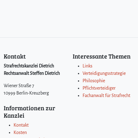
e
x
a
m
e
n
s
r
Kontakt
Interessante Themen
e
l
Strafrechtskanzlei Dietrich
Links
e
Rechtsanwalt Steffen Dietrich
Verteidigungsstrategie
v
Philosophie
a
Wiener Straße 7
n
Pflichtverteidiger
10999 Berlin-Kreuzberg
t
Fachanwalt für Strafrecht
e
Informationen zur
E
Kanzlei
n
t
Kontakt
s
Kosten
c