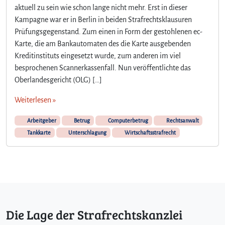
A
aktuell zu sein wie schon lange nicht mehr. Erst in dieser
b
Kampagne war er in Berlin in beiden Strafrechtsklausuren
r
Prüfungsgegenstand. Zum einen in Form der gestohlenen ec-
e
d
Karte, die am Bankautomaten des die Karte ausgebenden
e
Kreditinstituts eingesetzt wurde, zum anderen im viel
w
besprochenen Scannerkassenfall. Nun veröffentlichte das
i
Oberlandesgericht (OLG) […]
d
r
Weiterlesen »
i
g
Arbeitgeber
Betrug
Computerbetrug
Rechtsanwalt
e
Tankkarte
Unterschlagung
Wirtschaftsstrafrecht
B
e
n
u
t
z
u
Die Lage der Strafrechtskanzlei
n
g