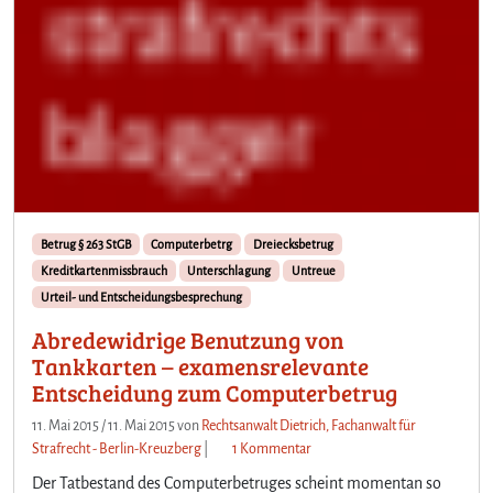
Betrug § 263 StGB
Computerbetrg
Dreiecksbetrug
Kreditkartenmissbrauch
Unterschlagung
Untreue
Urteil- und Entscheidungsbesprechung
Abredewidrige Benutzung von
Tankkarten – examensrelevante
Entscheidung zum Computerbetrug
11. Mai 2015
/
11. Mai 2015
von
Rechtsanwalt Dietrich, Fachanwalt für
z
Strafrecht - Berlin-Kreuzberg
|
1 Kommentar
u
Der Tatbestand des Computerbetruges scheint momentan so