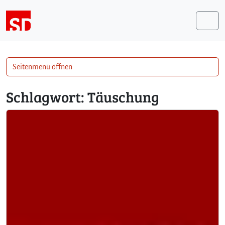
Weiter zum Inhalt
Me
Seitenmenü öffnen
Schlagwort:
Täuschung