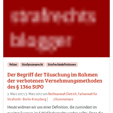
Polizei
Strafprozessrecht
Strafrechtsdefinitionen
Der Begriff der Täuschung im Rahmen
der verbotenen Vernehmungsmethoden
des § 136a StPO
3. März 2017
/
3. März 2017
von
Rechtsanwalt Dietrich, Fachanwalt für
z
Strafrecht - Berlin-Kreuzberg
|
2 Kommentare
u
Heute widmen wir uns einer Definition, die zumindest im
D