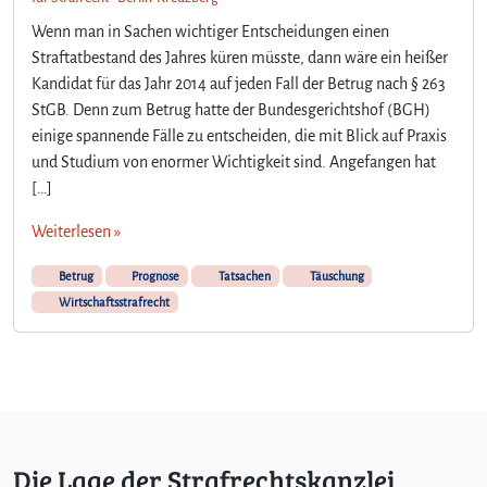
i
m
Wenn man in Sachen wichtiger Entscheidungen einen
R
Straftatbestand des Jahres küren müsste, dann wäre ein heißer
a
Kandidat für das Jahr 2014 auf jeden Fall der Betrug nach § 263
h
StGB. Denn zum Betrug hatte der Bundesgerichtshof (BGH)
m
einige spannende Fälle zu entscheiden, die mit Blick auf Praxis
e
und Studium von enormer Wichtigkeit sind. Angefangen hat
n
d
[…]
e
r
Weiterlesen »
v
e
Betrug
Prognose
Tatsachen
Täuschung
r
Wirtschaftsstrafrecht
b
o
t
e
n
e
n
Die Lage der Strafrechtskanzlei
V