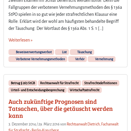
zweiten Examen im Schlaf beherrscht werden sollte. Denn die
e
Fallgruppen der verbotenen Vernehmungsmethoden des § 136a
r
StPO spielen in so gut wie jeder strafrechtlichen Klausur eine
B
e
Rolle. Erklärt wird der wohl am häufigsten behandelte Begriff
g
der Täuschung. Der Wortlaut des § 136a Abs. 1 S. 1 […]
r
i
Weiterlesen »
f
f
Beweisverwertungsverbot
List
Täuschung
d
Verbotene Vernehmungsmethoden
Verhör
Vernehmung
e
r
T
ä
Betrug § 263 StGB
Rechtsanwalt für Strafrecht
Strafrechtsdefinitionen
u
Urteil- und Entscheidungsbesprechung
Wirtschaftsstrafrecht
s
Auch zukünftige Prognosen sind
c
Tatsachen, über die getäuscht werden
h
u
kann
n
3. Dezember 2014
/
29. März 2016
von
Rechtsanwalt Dietrich, Fachanwalt
g
für Strafrecht - Berlin-Kreuzberg