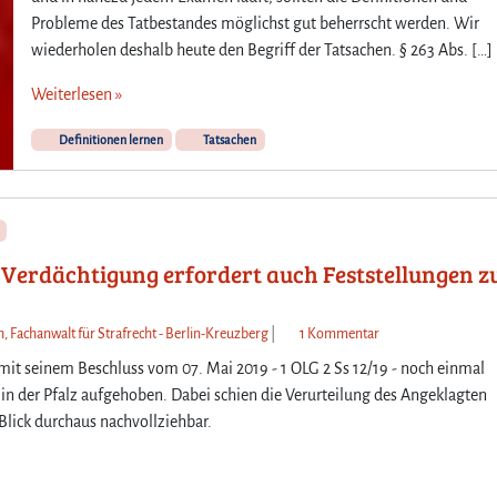
Probleme des Tatbestandes möglichst gut beherrscht werden. Wir
wiederholen deshalb heute den Begriff der Tatsachen. § 263 Abs. […]
Weiterlesen »
Definitionen lernen
Tatsachen
 Verdächtigung erfordert auch Feststellungen 
z
h, Fachanwalt für Strafrecht - Berlin-Kreuzberg
|
1 Kommentar
u
it seinem Beschluss vom 07. Mai 2019 - 1 OLG 2 Ss 12/19 - noch einmal
E
 in der Pfalz aufgehoben. Dabei schien die Verurteilung des Angeklagten
i
Blick durchaus nachvollziehbar.
n
e
V
e