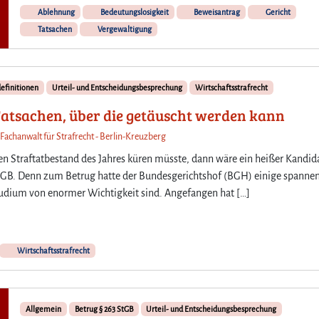
e
Ablehnung
Bedeutungslosigkeit
Beweisantrag
Gericht
r
Tatsachen
Vergewaltigung
V
e
r
d
definitionen
Urteil- und Entscheidungsbesprechung
Wirtschaftsstrafrecht
ä
Tatsachen, über die getäuscht werden kann
c
h
 Fachanwalt für Strafrecht - Berlin-Kreuzberg
t
 Straftatbestand des Jahres küren müsste, dann wäre ein heißer Kandida
i
g
3 StGB. Denn zum Betrug hatte der Bundesgerichtshof (BGH) einige spanne
u
 Studium von enormer Wichtigkeit sind. Angefangen hat […]
n
g
e
r
Wirtschaftsstrafrecht
f
o
r
d
Allgemein
Betrug § 263 StGB
Urteil- und Entscheidungsbesprechung