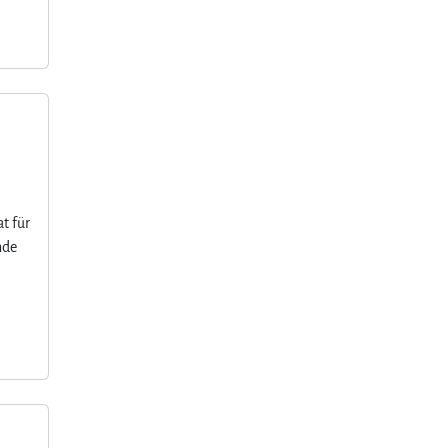
t für
nde