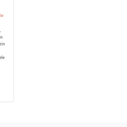
für
,
en
zin
ele