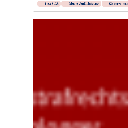
§ 164 StGB
falsche Verdächtigung
Körperverlet