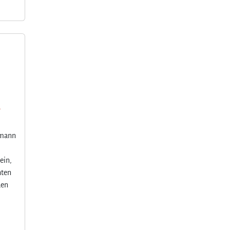
-
rmann
ein,
hten
den