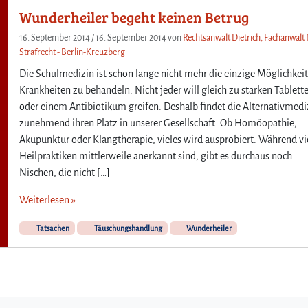
e
Wunderheiler begeht keinen Betrug
r
t
16. September 2014
/
16. September 2014
von
Rechtsanwalt Dietrich, Fachanwalt 
a
Strafrecht - Berlin-Kreuzberg
u
Die Schulmedizin ist schon lange nicht mehr die einzige Möglichkeit
c
Krankheiten zu behandeln. Nicht jeder will gleich zu starken Tablett
h
F
oder einem Antibiotikum greifen. Deshalb findet die Alternativmedi
e
zunehmend ihren Platz in unserer Gesellschaft. Ob Homöopathie,
s
Akupunktur oder Klangtherapie, vieles wird ausprobiert. Während vi
t
Heilpraktiken mittlerweile anerkannt sind, gibt es durchaus noch
s
Nischen, die nicht […]
t
e
Weiterlesen »
l
l
Tatsachen
Täuschungshandlung
Wunderheiler
u
n
g
e
n
z