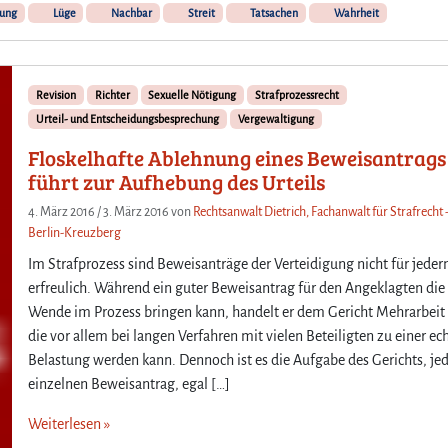
zung
Lüge
Nachbar
Streit
Tatsachen
Wahrheit
r
u
r
t
Revision
Richter
Sexuelle Nötigung
Strafprozessrecht
e
Urteil- und Entscheidungsbesprechung
Vergewaltigung
i
l
Floskelhafte Ablehnung eines Beweisantrags
u
führt zur Aufhebung des Urteils
n
g
4. März 2016
/
3. März 2016
von
Rechtsanwalt Dietrich, Fachanwalt für Strafrecht 
w
Berlin-Kreuzberg
e
Im Strafprozess sind Beweisanträge der Verteidigung nicht für jede
g
erfreulich. Während ein guter Beweisantrag für den Angeklagten die
e
Wende im Prozess bringen kann, handelt er dem Gericht Mehrarbeit 
n
die vor allem bei langen Verfahren mit vielen Beteiligten zu einer ec
f
a
Belastung werden kann. Dennoch ist es die Aufgabe des Gerichts, je
l
einzelnen Beweisantrag, egal […]
s
c
Weiterlesen »
h