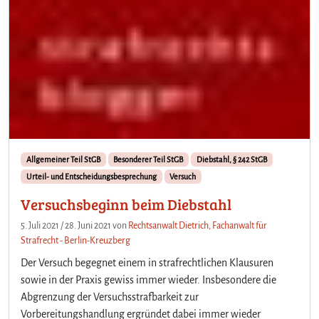
Allgemeiner Teil StGB
Besonderer Teil StGB
Diebstahl, § 242 StGB
Urteil- und Entscheidungsbesprechung
Versuch
Versuchsbeginn beim Diebstahl
5. Juli 2021
/
28. Juni 2021
von
Rechtsanwalt Dietrich, Fachanwalt für
Strafrecht - Berlin-Kreuzberg
Der Versuch begegnet einem in strafrechtlichen Klausuren
sowie in der Praxis gewiss immer wieder. Insbesondere die
Abgrenzung der Versuchsstrafbarkeit zur
Vorbereitungshandlung ergründet dabei immer wieder