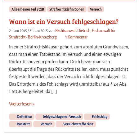
Allgemeiner Teil StGB
Strafrechtsdefinitionen
Versuch
Wann ist ein Versuch fehlgeschlagen?
2. Juni 2015
/
8. Juni 2015
von
Rechtsanwalt Dietrich, Fachanwalt für
z
Strafrecht - Berlin-Kreuzberg
|
1 Kommentar
u
In einer Strafrechtsklausur gehört zum absoluten Grundwissen,
W
dass man einen Tatbestand im Versuch und einen etwaigen
a
Rücktritt souverän prüfen kann. Doch bevor man sich
n
überhaupt die Frage des Rücktritts stellen kann, muss zunächst
n
i
festgestellt werden, dass der Versuch nicht fehlgeschlagen ist.
s
Das Erfordernis des Fehlschlags wird unmittelbar aus § 24 Abs.
t
1 StGB hergeleitet, da […]
e
i
Weiterlesen »
n
V
Definition
fehlgeschlagener Versuch
Fehlschlag
e
Rücktritt
Versuch
Versuchsstrafbarkeit
r
s