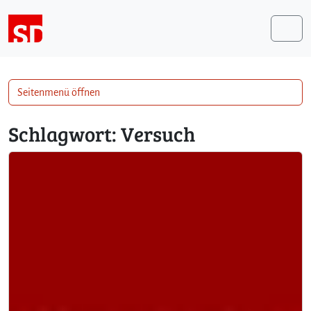
Weiter zum Inhalt
Me
Seitenmenü öffnen
Schlagwort:
Versuch