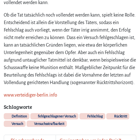
e
vollendet werden kann.
s
Ob die Tat tatsächlich noch vollendet werden kann, spielt keine Rolle.
c
h
Entscheidend ist allein die Vorstellung des Täters, sodass ein
l
Fehlschlag auch vorliegt, wenn der Täter irrig annimmt, den Erfolg
a
nicht mehr erreichen zu können. Dass ein Versuch fehlgeschlagen ist,
g
kann an tatsächlichen Gründen liegen, wie etwa der körperlichen
e
Unterlegenheit gegenüber dem Opfer. Aber auch ein Fehlschlag
n
aufgrund untauglicher Tatmittel ist denkbar, wenn beispielsweise die
?
Schusswaffe keine Munition enthält. Maßgeblicher Zeitpunkt für die
Beurteilung des Fehlschlags ist dabei die Vornahme der letzten auf
Vollendung gerichteten Handlung (sogenannter Rücktrittshorizont).
www.verteidiger-berlin.info
Schlagworte
Definition
fehlgeschlagener Versuch
Fehlschlag
Rücktritt
Versuch
Versuchsstrafbarkeit