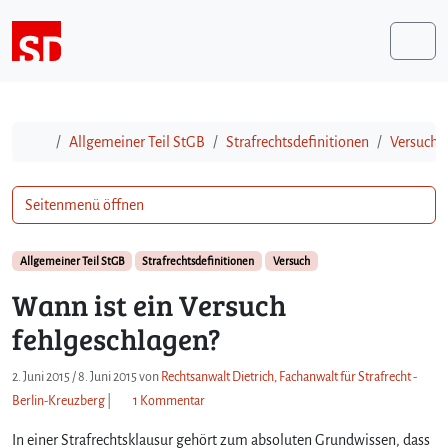
Weiter zum Inhalt
Me
Start
Allgemeiner Teil StGB
Strafrechtsdefinitionen
Versuch
Seitenmenü öffnen
Allgemeiner Teil StGB
Strafrechtsdefinitionen
Versuch
Wann ist ein Versuch
fehlgeschlagen?
2. Juni 2015
/
8. Juni 2015
von
Rechtsanwalt Dietrich, Fachanwalt für Strafrecht -
z
Berlin-Kreuzberg
|
1 Kommentar
u
In einer Strafrechtsklausur gehört zum absoluten Grundwissen, dass
W