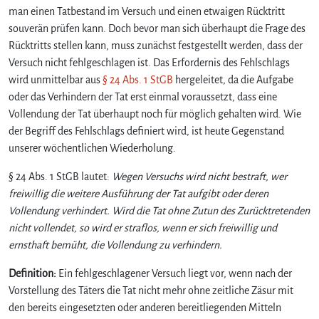
a
man einen Tatbestand im Versuch und einen etwaigen Rücktritt
n
souverän prüfen kann. Doch bevor man sich überhaupt die Frage des
n
Rücktritts stellen kann, muss zunächst festgestellt werden, dass der
i
Versuch nicht fehlgeschlagen ist. Das Erfordernis des Fehlschlags
s
wird unmittelbar aus
§ 24 Abs. 1 StGB
hergeleitet, da die Aufgabe
t
oder das Verhindern der Tat erst einmal voraussetzt, dass eine
e
Vollendung der Tat überhaupt noch für möglich gehalten wird. Wie
i
n
der Begriff des Fehlschlags definiert wird, ist heute Gegenstand
V
unserer wöchentlichen Wiederholung.
e
r
§ 24 Abs. 1 StGB lautet:
Wegen Versuchs wird nicht bestraft, wer
s
freiwillig die weitere Ausführung der Tat aufgibt oder deren
u
Vollendung verhindert. Wird die Tat ohne Zutun des Zurücktretenden
c
nicht vollendet, so wird er straflos, wenn er sich freiwillig und
h
ernsthaft bemüht, die Vollendung zu verhindern.
f
e
Definition:
Ein fehlgeschlagener Versuch liegt vor, wenn nach der
h
Vorstellung des Täters die Tat nicht mehr ohne zeitliche Zäsur mit
l
den bereits eingesetzten oder anderen bereitliegenden Mitteln
g