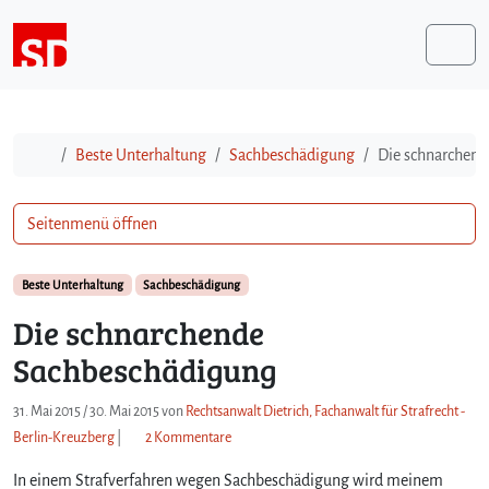
Weiter zum Inhalt
Me
Start
Beste Unterhaltung
Sachbeschädigung
Die schnarchen
Seitenmenü öffnen
Beste Unterhaltung
Sachbeschädigung
Die schnarchende
Sachbeschädigung
31. Mai 2015
/
30. Mai 2015
von
Rechtsanwalt Dietrich, Fachanwalt für Strafrecht -
z
Berlin-Kreuzberg
|
2 Kommentare
u
In einem Strafverfahren wegen Sachbeschädigung wird meinem
D