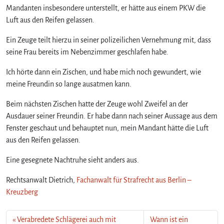
i
Mandanten insbesondere unterstellt, er hätte aus einem PKW die
e
Luft aus den Reifen gelassen.
s
c
Ein Zeuge teilt hierzu in seiner polizeilichen Vernehmung mit, dass
h
seine Frau bereits im Nebenzimmer geschlafen habe.
n
a
Ich hörte dann ein Zischen, und habe mich noch gewundert, wie
r
meine Freundin so lange ausatmen kann.
c
h
Beim nächsten Zischen hatte der Zeuge wohl Zweifel an der
e
Ausdauer seiner Freundin. Er habe dann nach seiner Aussage aus dem
n
Fenster geschaut und behauptet nun, mein Mandant hätte die Luft
d
aus den Reifen gelassen.
e
S
Eine gesegnete Nachtruhe sieht anders aus.
a
c
Rechtsanwalt Dietrich,
Fachanwalt für Strafrecht aus Berlin –
h
Kreuzberg
b
e
s
Verabredete Schlägerei auch mit
Wann ist ein