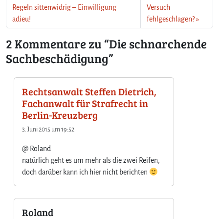
c
Regeln sittenwidrig – Einwilligung
Versuch
h
adieu!
fehlgeschlagen?
ä
d
2 Kommentare zu “Die schnarchende
i
Sachbeschädigung”
g
u
n
g
Rechtsanwalt Steffen Dietrich,
Fachanwalt für Strafrecht in
Berlin-Kreuzberg
3. Juni 2015 um 19:52
@ Roland
natürlich geht es um mehr als die zwei Reifen,
doch darüber kann ich hier nicht berichten
Roland