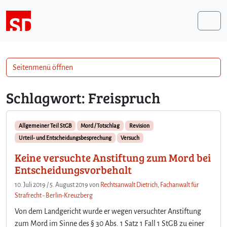
Weiter zum Inhalt
Me
Seitenmenü öffnen
Schlagwort:
Freispruch
Allgemeiner Teil StGB
Mord / Totschlag
Revision
Urteil- und Entscheidungsbesprechung
Versuch
Keine versuchte Anstiftung zum Mord bei
Entscheidungsvorbehalt
10. Juli 2019
/
5. August 2019
von
Rechtsanwalt Dietrich, Fachanwalt für
Strafrecht - Berlin-Kreuzberg
Von dem Landgericht wurde er wegen versuchter Anstiftung
zum Mord im Sinne des § 30 Abs. 1 Satz 1 Fall 1 StGB zu einer