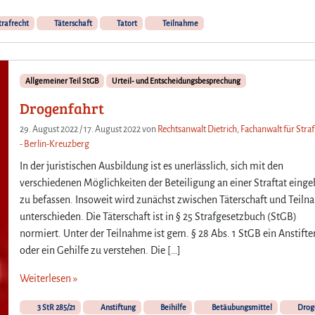
trafrecht
Täterschaft
Tatort
Teilnahme
Allgemeiner Teil StGB
Urteil- und Entscheidungsbesprechung
Drogenfahrt
29. August 2022
/
17. August 2022
von
Rechtsanwalt Dietrich, Fachanwalt für Stra
- Berlin-Kreuzberg
In der juristischen Ausbildung ist es unerlässlich, sich mit den
verschiedenen Möglichkeiten der Beteiligung an einer Straftat eing
zu befassen. Insoweit wird zunächst zwischen Täterschaft und Teil
unterschieden. Die Täterschaft ist in § 25 Strafgesetzbuch (StGB)
normiert. Unter der Teilnahme ist gem. § 28 Abs. 1 StGB ein Anstifte
oder ein Gehilfe zu verstehen. Die […]
Weiterlesen »
3 StR 285/21
Anstiftung
Beihilfe
Betäubungsmittel
Drog