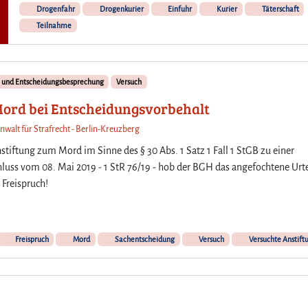
Drogenfahr
Drogenkurier
Einfuhr
Kurier
Täterschaft
Teilnahme
- und Entscheidungsbesprechung
Versuch
Mord bei Entscheidungsvorbehalt
nwalt für Strafrecht - Berlin-Kreuzberg
iftung zum Mord im Sinne des § 30 Abs. 1 Satz 1 Fall 1 StGB zu einer
schluss vom 08. Mai 2019 - 1 StR 76/19 - hob der BGH das angefochtene Urte
 Freispruch!
Freispruch
Mord
Sachentscheidung
Versuch
Versuchte Anstift