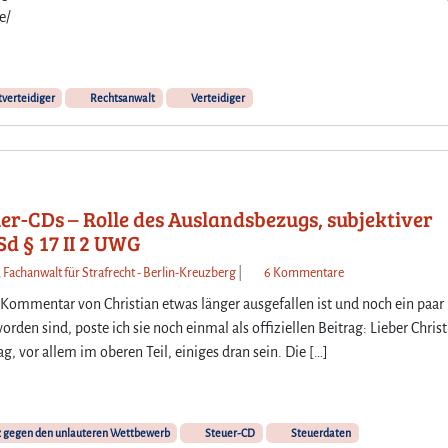
e/
tverteidiger
Rechtsanwalt
Verteidiger
er-CDs – Rolle des Auslandsbezugs, subjektiver
Sd § 17 II 2 UWG
z
, Fachanwalt für Strafrecht - Berlin-Kreuzberg
|
6 Kommentare
u
 Kommentar von Christian etwas länger ausgefallen ist und noch ein paar
S
worden sind, poste ich sie noch einmal als offiziellen Beitrag: Lieber Christ
t
 vor allem im oberen Teil, einiges dran sein. Die […]
r
a
f
b
 gegen den unlauteren Wettbewerb
Steuer-CD
Steuerdaten
a