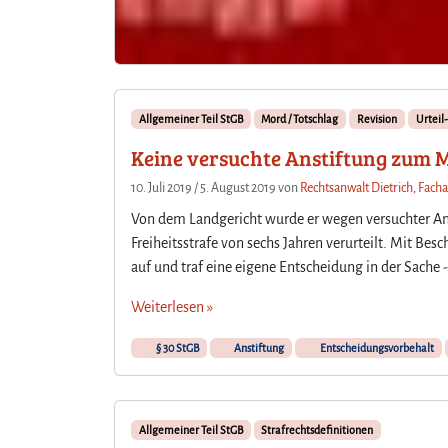
Allgemeiner Teil StGB
Mord / Totschlag
Revision
Urteil
Keine versuchte Anstiftung zum 
10. Juli 2019
/
5. August 2019
von
Rechtsanwalt Dietrich, Facha
Von dem Landgericht wurde er wegen versuchter Anst
Freiheitsstrafe von sechs Jahren verurteilt. Mit Be
auf und traf eine eigene Entscheidung in der Sache -
Weiterlesen »
§ 30 StGB
Anstiftung
Entscheidungsvorbehalt
Allgemeiner Teil StGB
Strafrechtsdefinitionen