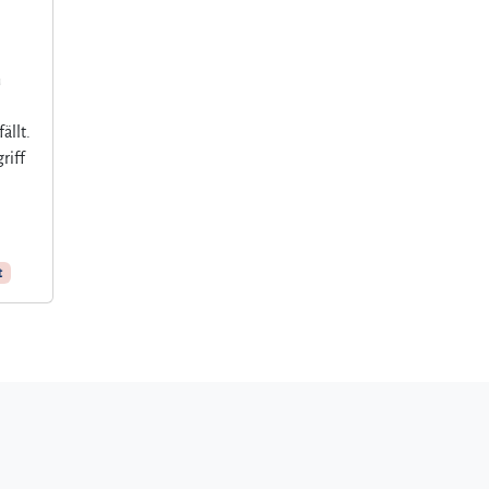
n
ällt.
riff
t