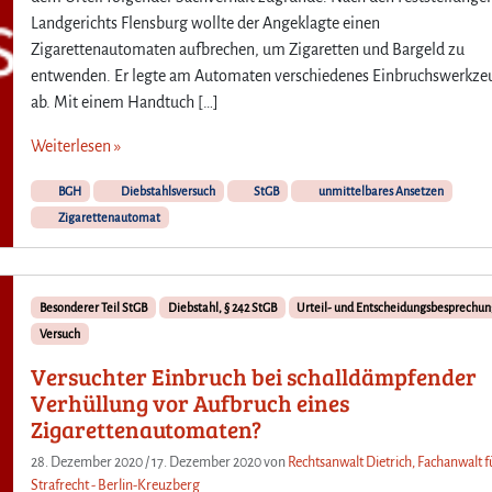
Landgerichts Flensburg wollte der Angeklagte einen
Zigarettenautomaten aufbrechen, um Zigaretten und Bargeld zu
entwenden. Er legte am Automaten verschiedenes Einbruchswerkze
ab. Mit einem Handtuch […]
Weiterlesen »
BGH
Diebstahlsversuch
StGB
unmittelbares Ansetzen
Zigarettenautomat
Besonderer Teil StGB
Diebstahl, § 242 StGB
Urteil- und Entscheidungsbesprechu
Versuch
Versuchter Einbruch bei schalldämpfender
Verhüllung vor Aufbruch eines
Zigarettenautomaten?
28. Dezember 2020
/
17. Dezember 2020
von
Rechtsanwalt Dietrich, Fachanwalt f
Strafrecht - Berlin-Kreuzberg