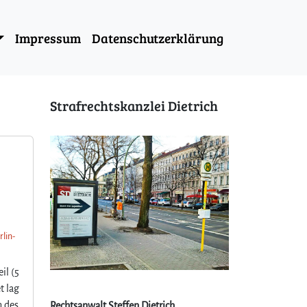
Impressum
Datenschutzerklärung
Strafrechtskanzlei Dietrich
rlin-
il (5
t lag
n des
Rechtsanwalt Steffen Dietrich