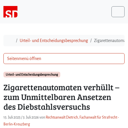
Weiter zum Inhalt
Me
Start
Urteil- und Entscheidungsbesprechung
Zigarettenautomate
Seitenmenü öffnen
Urteil- und Entscheidungsbesprechung
Zigarettenautomaten verhüllt –
zum Unmittelbaren Ansetzen
des Diebstahlsversuchs
15. Juli 2025
/
3. Juli 2026
von
Rechtsanwalt Dietrich, Fachanwalt für Strafrecht -
Berlin-Kreuzberg