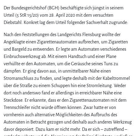
Der Bundesgerichtshof (BGH) beschäftigte sich jüngst in seinem
Urteil (5 StR 15/20) vom 28. April 2020 mit dem versuchten
Diebstahl. Konkret lag dem Urteil folgender Sachverhalt zugrunde:
Nach den Feststellungen des Landgerichts Flensburg wollte der
Angeklagte einen Zigarettenautomaten aufbrechen, um Zigaretten
und Bargeld zu entwenden. Er legte am Automaten verschiedenes
Einbruchswerkzeug ab. Mit einem Handtuch und einer Plane
verhüllte er den Automaten, um die Geräusche seines Tuns zu
dämpfen. Er ging davon aus, in unmittelbarer Nähe einen
Stromanschluss zu finden, und legte deshalb mit der Kabeltrommel
über die Straße zu einem Schuppen hin eine Stromleitung. Weder
dort noch anderswo fand er allerdings in erreichbarer Nähe eine
Steckdose. Er erkannte, dass er den Zigarettenautomaten mit dem
Trennschleifer nicht würde öffnen können. Zwar hatte er von
vornherein auch alternative Möglichkeiten des Aufbruchs des
Automaten in Betracht gezogen und deshalb auch anderes Werkzeug
davor deponiert. Dazu kam er nicht mehr. Da er sich – zutreffend –