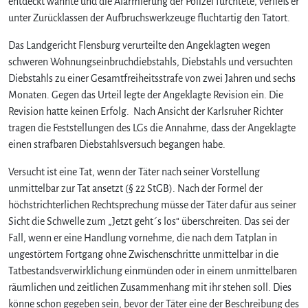
entdeckt wähnte und die Alarmierung der Polizei fürchtete, verließ er
unter Zurücklassen der Aufbruchswerkzeuge fluchtartig den Tatort.
Das Landgericht Flensburg verurteilte den Angeklagten wegen
schweren Wohnungseinbruchdiebstahls, Diebstahls und versuchten
Diebstahls zu einer Gesamtfreiheitsstrafe von zwei Jahren und sechs
Monaten. Gegen das Urteil legte der Angeklagte Revision ein. Die
Revision hatte keinen Erfolg. Nach Ansicht der Karlsruher Richter
tragen die Feststellungen des LGs die Annahme, dass der Angeklagte
einen strafbaren Diebstahlsversuch begangen habe.
Versucht ist eine Tat, wenn der Täter nach seiner Vorstellung
unmittelbar zur Tat ansetzt (§ 22 StGB). Nach der Formel der
höchstrichterlichen Rechtsprechung müsse der Täter dafür aus seiner
Sicht die Schwelle zum „Jetzt geht´s los“ überschreiten. Das sei der
Fall, wenn er eine Handlung vornehme, die nach dem Tatplan in
ungestörtem Fortgang ohne Zwischenschritte unmittelbar in die
Tatbestandsverwirklichung einmünden oder in einem unmittelbaren
räumlichen und zeitlichen Zusammenhang mit ihr stehen soll. Dies
könne schon gegeben sein, bevor der Täter eine der Beschreibung des