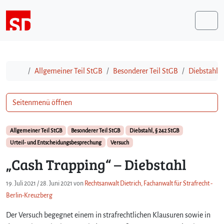
Weiter zum Inhalt
Me
Start
Allgemeiner Teil StGB
Besonderer Teil StGB
Diebstahl, 
Seitenmenü öffnen
Allgemeiner Teil StGB
Besonderer Teil StGB
Diebstahl, § 242 StGB
Urteil- und Entscheidungsbesprechung
Versuch
„Cash Trapping“ – Diebstahl
19. Juli 2021
/
28. Juni 2021
von
Rechtsanwalt Dietrich, Fachanwalt für Strafrecht -
Berlin-Kreuzberg
Der Versuch begegnet einem in strafrechtlichen Klausuren sowie in