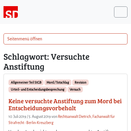
Weiter zum Inhalt
Me
Seitenmenü öffnen
Schlagwort:
Versuchte
Anstiftung
Allgemeiner Teil StGB
Mord / Totschlag
Revision
Urteil- und Entscheidungsbesprechung
Versuch
Keine versuchte Anstiftung zum Mord bei
Entscheidungsvorbehalt
10. Juli 2019
/
5. August 2019
von
Rechtsanwalt Dietrich, Fachanwalt für
Strafrecht - Berlin-Kreuzberg