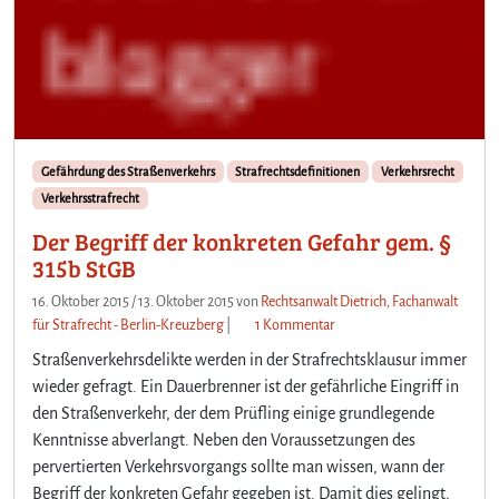
Gefährdung des Straßenverkehrs
Strafrechtsdefinitionen
Verkehrsrecht
Verkehrsstrafrecht
Der Begriff der konkreten Gefahr gem. §
315b StGB
16. Oktober 2015
/
13. Oktober 2015
von
Rechtsanwalt Dietrich, Fachanwalt
z
für Strafrecht - Berlin-Kreuzberg
|
1 Kommentar
u
Straßenverkehrsdelikte werden in der Strafrechtsklausur immer
D
wieder gefragt. Ein Dauerbrenner ist der gefährliche Eingriff in
e
den Straßenverkehr, der dem Prüfling einige grundlegende
r
Kenntnisse abverlangt. Neben den Voraussetzungen des
B
e
pervertierten Verkehrsvorgangs sollte man wissen, wann der
g
Begriff der konkreten Gefahr gegeben ist. Damit dies gelingt,