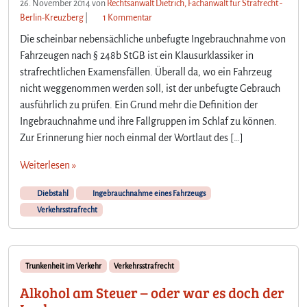
26. November 2014
von
Rechtsanwalt Dietrich, Fachanwalt für Strafrecht -
z
Berlin-Kreuzberg
|
1 Kommentar
u
Die scheinbar nebensächliche unbefugte Ingebrauchnahme von
D
Fahrzeugen nach § 248b StGB ist ein Klausurklassiker in
e
strafrechtlichen Examensfällen. Überall da, wo ein Fahrzeug
r
nicht weggenommen werden soll, ist der unbefugte Gebrauch
B
e
ausführlich zu prüfen. Ein Grund mehr die Definition der
g
Ingebrauchnahme und ihre Fallgruppen im Schlaf zu können.
r
Zur Erinnerung hier noch einmal der Wortlaut des […]
i
f
Weiterlesen »
f
d
Diebstahl
Ingebrauchnahme eines Fahrzeugs
e
Verkehrsstrafrecht
r
I
n
g
Trunkenheit im Verkehr
Verkehrsstrafrecht
e
Alkohol am Steuer – oder war es doch der
b
r