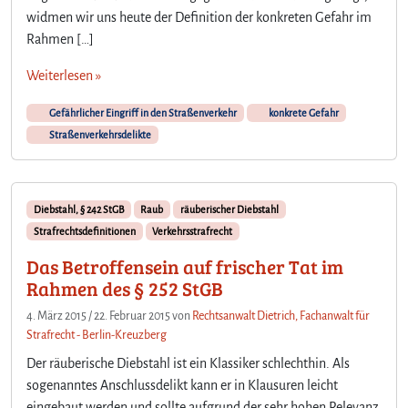
r
widmen wir uns heute der Definition der konkreten Gefahr im
i
Rahmen […]
f
f
Weiterlesen »
d
e
Gefährlicher Eingriff in den Straßenverkehr
konkrete Gefahr
r
Straßenverkehrsdelikte
k
o
n
k
Diebstahl, § 242 StGB
Raub
räuberischer Diebstahl
r
Strafrechtsdefinitionen
Verkehrsstrafrecht
e
t
Das Betroffensein auf frischer Tat im
e
Rahmen des § 252 StGB
n
4. März 2015
/
22. Februar 2015
von
Rechtsanwalt Dietrich, Fachanwalt für
G
Strafrecht - Berlin-Kreuzberg
e
f
Der räuberische Diebstahl ist ein Klassiker schlechthin. Als
a
sogenanntes Anschlussdelikt kann er in Klausuren leicht
h
eingebaut werden und sollte aufgrund der sehr hohen Relevanz