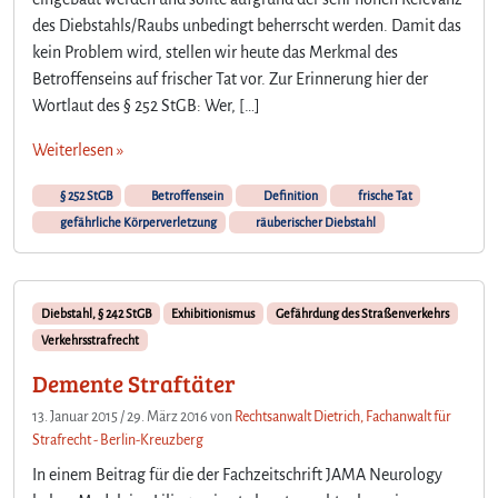
r
des Diebstahls/Raubs unbedingt beherrscht werden. Damit das
g
kein Problem wird, stellen wir heute das Merkmal des
e
m
Betroffenseins auf frischer Tat vor. Zur Erinnerung hier der
.
Wortlaut des § 252 StGB: Wer, […]
§
3
Weiterlesen »
1
5
§ 252 StGB
Betroffensein
Definition
frische Tat
b
gefährliche Körperverletzung
räuberischer Diebstahl
S
t
G
B
Diebstahl, § 242 StGB
Exhibitionismus
Gefährdung des Straßenverkehrs
Verkehrsstrafrecht
Demente Straftäter
13. Januar 2015
/
29. März 2016
von
Rechtsanwalt Dietrich, Fachanwalt für
Strafrecht - Berlin-Kreuzberg
In einem Beitrag für die der Fachzeitschrift JAMA Neurology