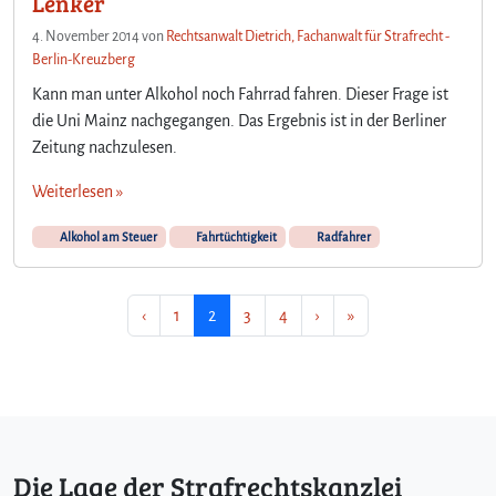
Lenker
a
4. November 2014
von
Rechtsanwalt Dietrich, Fachanwalt für Strafrecht -
u
Berlin-Kreuzberg
c
h
Kann man unter Alkohol noch Fahrrad fahren. Dieser Frage ist
n
die Uni Mainz nachgegangen. Das Ergebnis ist in der Berliner
a
Zeitung nachzulesen.
h
m
Weiterlesen »
e
Alkohol am Steuer
Fahrtüchtigkeit
Radfahrer
Seitennavigation
Seite
Aktuelle Seite
Seite
Seite
‹
1
2
3
4
›
»
Die Lage der Strafrechtskanzlei