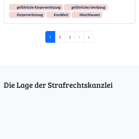
gefährliche Körperverletzung
gefährliches Werkzeug
Körperverletzung
Krankheit
Münchhausen
Seitennavigation
Aktuelle Seite
Seite
Seite
1
2
3
›
»
Die Lage der Strafrechtskanzlei