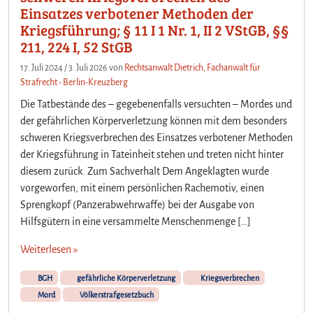
Einsatzes verbotener Methoden der
Kriegsführung; § 11 I 1 Nr. 1, II 2 VStGB, §§
211, 224 I, 52 StGB
17. Juli 2024
/
3. Juli 2026
von
Rechtsanwalt Dietrich, Fachanwalt für
Strafrecht - Berlin-Kreuzberg
Die Tatbestände des – gegebenenfalls versuchten – Mordes und
der gefährlichen Körperverletzung können mit dem besonders
schweren Kriegsverbrechen des Einsatzes verbotener Methoden
der Kriegsführung in Tateinheit stehen und treten nicht hinter
diesem zurück. Zum Sachverhalt Dem Angeklagten wurde
vorgeworfen, mit einem persönlichen Rachemotiv, einen
Sprengkopf (Panzerabwehrwaffe) bei der Ausgabe von
Hilfsgütern in eine versammelte Menschenmenge […]
Weiterlesen »
BGH
gefährliche Körperverletzung
Kriegsverbrechen
Mord
Völkerstrafgesetzbuch