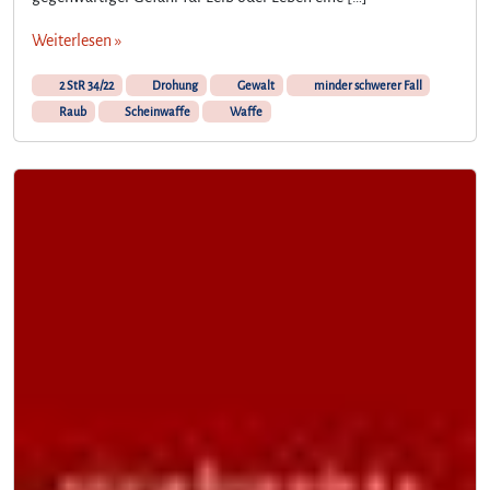
Weiterlesen »
2 StR 34/22
Drohung
Gewalt
minder schwerer Fall
Raub
Scheinwaffe
Waffe