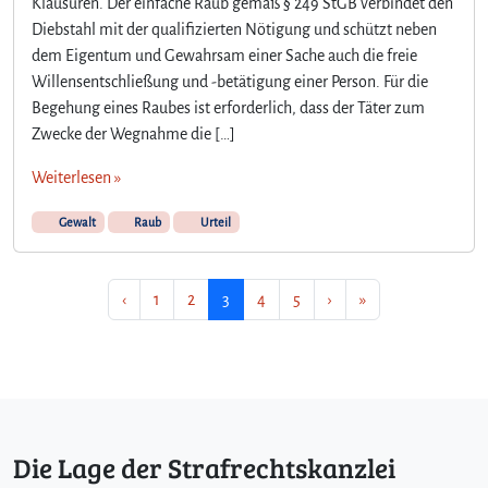
Klausuren. Der einfache Raub gemäß § 249 StGB verbindet den
Diebstahl mit der qualifizierten Nötigung und schützt neben
dem Eigentum und Gewahrsam einer Sache auch die freie
Willensentschließung und -betätigung einer Person. Für die
Begehung eines Raubes ist erforderlich, dass der Täter zum
Zwecke der Wegnahme die […]
Weiterlesen »
Gewalt
Raub
Urteil
Seitennavigation
Seite
Seite
Aktuelle Seite
Seite
Seite
‹
1
2
3
4
5
›
»
Die Lage der Strafrechtskanzlei