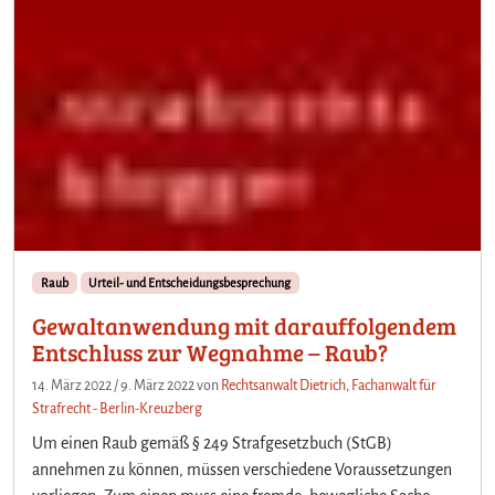
Raub
Urteil- und Entscheidungsbesprechung
Gewaltanwendung mit darauffolgendem
Entschluss zur Wegnahme – Raub?
14. März 2022
/
9. März 2022
von
Rechtsanwalt Dietrich, Fachanwalt für
Strafrecht - Berlin-Kreuzberg
Um einen Raub gemäß § 249 Strafgesetzbuch (StGB)
annehmen zu können, müssen verschiedene Voraussetzungen