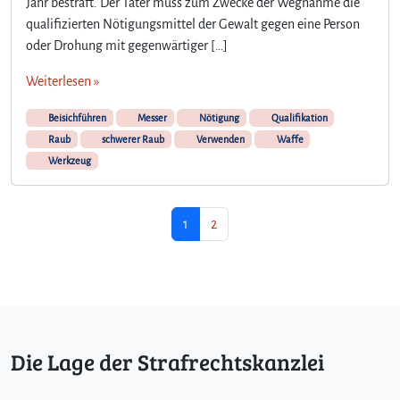
Jahr bestraft. Der Täter muss zum Zwecke der Wegnahme die
qualifizierten Nötigungsmittel der Gewalt gegen eine Person
oder Drohung mit gegenwärtiger […]
Weiterlesen »
Beisichführen
Messer
Nötigung
Qualifikation
Raub
schwerer Raub
Verwenden
Waffe
Werkzeug
Seitennavigation
Aktuelle Seite
Seite
1
2
Die Lage der Strafrechtskanzlei