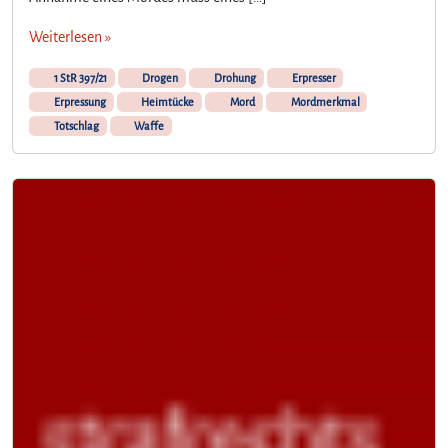
Weiterlesen »
1 StR 397/21
Drogen
Drohung
Erpresser
Erpressung
Heimtücke
Mord
Mordmerkmal
Totschlag
Waffe