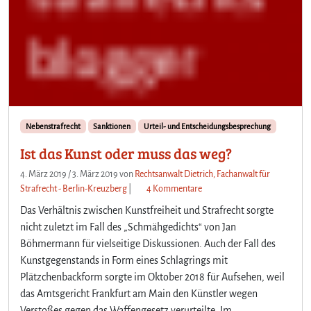
Nebenstrafrecht
Sanktionen
Urteil- und Entscheidungsbesprechung
Ist das Kunst oder muss das weg?
4. März 2019
/
3. März 2019
von
Rechtsanwalt Dietrich, Fachanwalt für
z
Strafrecht - Berlin-Kreuzberg
|
4 Kommentare
u
Das Verhältnis zwischen Kunstfreiheit und Strafrecht sorgte
I
nicht zuletzt im Fall des „Schmähgedichts“ von Jan
s
Böhmermann für vielseitige Diskussionen. Auch der Fall des
t
Kunstgegenstands in Form eines Schlagrings mit
d
a
Plätzchenbackform sorgte im Oktober 2018 für Aufsehen, weil
s
das Amtsgericht Frankfurt am Main den Künstler wegen
K
Verstoßes gegen das Waffengesetz verurteilte. Im