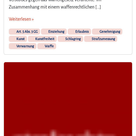
u
Zusammenhang mit einem waffenrechtlichen […]
n
s
Weiterlesen »
t
o
Art. 5 Abs. 3 GG
Einziehung
Erlaubnis
Genehmigung
d
Kunst
Kunstfreiheit
Schlagring
Strafzumessung
e
Verwarnung
Waffe
r
m
u
s
s
d
a
s
w
e
g
?