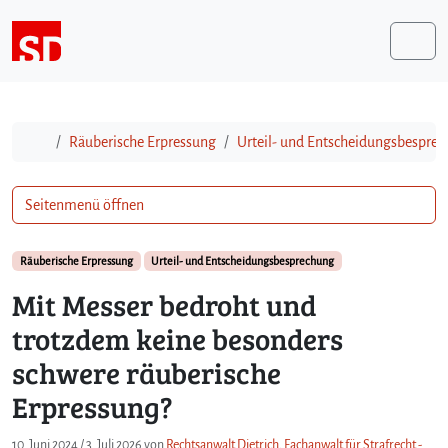
Weiter zum Inhalt
Me
Start
Räuberische Erpressung
Urteil- und Entscheidungsbespre
Seitenmenü öffnen
Räuberische Erpressung
Urteil- und Entscheidungsbesprechung
Mit Messer bedroht und
trotzdem keine besonders
schwere räuberische
Erpressung?
10. Juni 2024
/
3. Juli 2026
von
Rechtsanwalt Dietrich, Fachanwalt für Strafrecht -