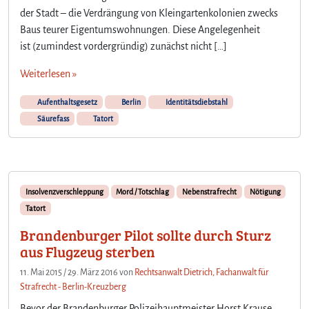
der Stadt – die Verdrängung von Kleingartenkolonien zwecks
Baus teurer Eigentumswohnungen. Diese Angelegenheit
ist (zumindest vordergründig) zunächst nicht […]
Weiterlesen »
Aufenthaltsgesetz
Berlin
Identitätsdiebstahl
Säurefass
Tatort
Insolvenzverschleppung
Mord / Totschlag
Nebenstrafrecht
Nötigung
Tatort
Brandenburger Pilot sollte durch Sturz
aus Flugzeug sterben
11. Mai 2015
/
29. März 2016
von
Rechtsanwalt Dietrich, Fachanwalt für
Strafrecht - Berlin-Kreuzberg
Bevor der Brandenburger Polizeihauptmeister Horst Krause