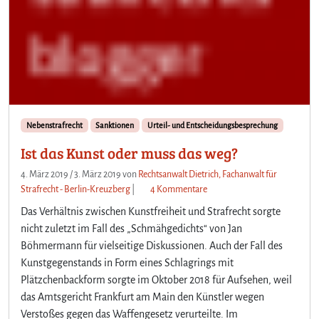
Nebenstrafrecht
Sanktionen
Urteil- und Entscheidungsbesprechung
Ist das Kunst oder muss das weg?
4. März 2019
/
3. März 2019
von
Rechtsanwalt Dietrich, Fachanwalt für
z
Strafrecht - Berlin-Kreuzberg
|
4 Kommentare
u
Das Verhältnis zwischen Kunstfreiheit und Strafrecht sorgte
I
nicht zuletzt im Fall des „Schmähgedichts“ von Jan
s
Böhmermann für vielseitige Diskussionen. Auch der Fall des
t
Kunstgegenstands in Form eines Schlagrings mit
d
a
Plätzchenbackform sorgte im Oktober 2018 für Aufsehen, weil
s
das Amtsgericht Frankfurt am Main den Künstler wegen
K
Verstoßes gegen das Waffengesetz verurteilte. Im