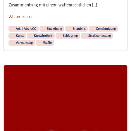
u
Zusammenhang mit einem waffenrechtlichen […]
n
s
Weiterlesen »
t
o
Art. 5 Abs. 3 GG
Einziehung
Erlaubnis
Genehmigung
d
Kunst
Kunstfreiheit
Schlagring
Strafzumessung
e
Verwarnung
Waffe
r
m
u
s
s
d
a
s
w
e
g
?