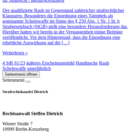
für Strafrecht - Berlin-Kreuzberg
Der qualifizierte Raub ist Gegenstand zahlreicher strafrechtlicher
Klausuren. Besonderes die Einordnung eines Tatmittels als
sogenannte Scheinwaffe im Sinne des § 250 Abs. 1 Nr. 1 lit. b
Strafgesetzbuch (StGB) stellt eine besondere Herausforderung dar.
Hierüber hatten wir bereits in der Vergangenheit einige Beiträge
veröffentlicht. Vor dem Hintergrund, dass die Einordnung eine
erhebliche Auswirkung auf die […]
Weiterlesen »
4 StR 61/23
äußeres Erscheinungsbild
Handtasche
Raub
Scheinwaffe
ungefährlich
Seitenmenü öffnen
Seitenmenü
Strafrechtskanzlei Dietrich
Rechtsanwalt Steffen Dietrich
Wiener Straße 7
10999 Berlin-Kreuzberg