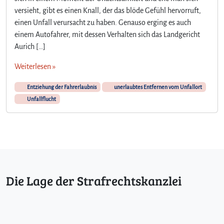
c
versieht, gibt es einen Knall, der das blöde Gefühl hervorruft,
h
b
einen Unfall verursacht zu haben. Genauso erging es auch
i
einem Autofahrer, mit dessen Verhalten sich das Landgericht
n
Aurich […]
d
a
Weiterlesen »
n
n
Entziehung der Fahrerlaubnis
unerlaubtes Entfernen vom Unfallort
m
Unfallflucht
a
l
l
i
e
b
e
Die Lage der Strafrechtskanzlei
r
w
e
g
“