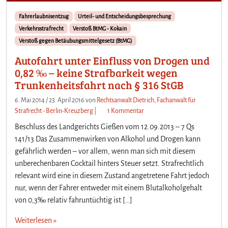
Fahrerlaubnisentzug
Urteil- und Entscheidungsbesprechung
Verkehrsstrafrecht
Verstoß BtMG - Kokain
Verstoß gegen Betäubungsmittelgesetz (BtMG)
Autofahrt unter Einfluss von Drogen und
0,82 ‰ – keine Strafbarkeit wegen
Trunkenheitsfahrt nach § 316 StGB
6. Mai 2014
/
23. April 2016
von
Rechtsanwalt Dietrich, Fachanwalt für
z
Strafrecht - Berlin-Kreuzberg
|
1 Kommentar
u
Beschluss des Landgerichts Gießen vom 12.09.2013 – 7 Qs
A
141/13 Das Zusammenwirken von Alkohol und Drogen kann
u
gefährlich werden – vor allem, wenn man sich mit diesem
t
unberechenbaren Cocktail hinters Steuer setzt. Strafrechtlich
o
f
relevant wird eine in diesem Zustand angetretene Fahrt jedoch
a
nur, wenn der Fahrer entweder mit einem Blutalkoholgehalt
h
von 0,3‰ relativ fahruntüchtig ist […]
r
t
Weiterlesen »
u