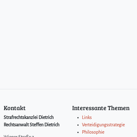
–
D
i
e
F
a
h
r
e
r
f
l
u
c
h
t
Kontakt
Interessante Themen
u
n
Strafrechtskanzlei Dietrich
Links
d
Rechtsanwalt Steffen Dietrich
Verteidigungsstrategie
i
Philosophie
h