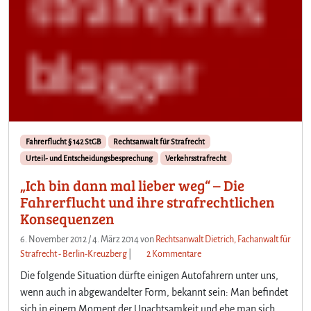
f
a
h
r
t
n
a
c
h
Fahrerflucht § 142 StGB
Rechtsanwalt für Strafrecht
§
Urteil- und Entscheidungsbesprechung
Verkehrsstrafrecht
3
1
„Ich bin dann mal lieber weg“ – Die
6
Fahrerflucht und ihre strafrechtlichen
S
Konsequenzen
t
G
6. November 2012
/
4. März 2014
von
Rechtsanwalt Dietrich, Fachanwalt für
B
z
Strafrecht - Berlin-Kreuzberg
|
2 Kommentare
u
Die folgende Situation dürfte einigen Autofahrern unter uns,
„
wenn auch in abgewandelter Form, bekannt sein: Man befindet
I
sich in einem Moment der Unachtsamkeit und ehe man sich