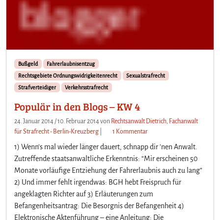
u
n
d
0
,
8
Bußgeld
Fahrerlaubnisentzug
2
Rechtsgebiete Ordnungswidrigkeitenrecht
Sexualstrafrecht
‰
Strafverteidiger
Verkehrsstrafrecht
–
k
Populär in den Blogs – KW 4
e
i
24. Januar 2014
/
10. Februar 2014
von
Rechtsanwalt Dietrich, Fachanwalt
n
z
für Strafrecht - Berlin-Kreuzberg
|
1 Kommentar
e
u
1) Wenn’s mal wieder länger dauert, schnapp dir ’nen Anwalt.
S
P
Zutreffende staatsanwaltliche Erkenntnis: “Mir erscheinen 50
t
o
Monate vorläufige Entziehung der Fahrerlaubnis auch zu lang”
r
p
2) Und immer fehlt irgendwas: BGH hebt Freispruch für
a
u
f
l
angeklagten Richter auf 3) Erläuterungen zum
b
ä
Befangenheitsantrag: Die Besorgnis der Befangenheit 4)
a
r
Elektronische Aktenführung – eine Anleitung: Die