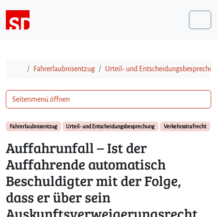
Weiter zum Inhalt
Me
Start
Fahrerlaubnisentzug
Urteil- und Entscheidungsbesprechu
Seitenmenü öffnen
Fahrerlaubnisentzug
Urteil- und Entscheidungsbesprechung
Verkehrsstrafrecht
Auffahrunfall – Ist der
Auffahrende automatisch
Beschuldigter mit der Folge,
dass er über sein
Auskunftsverweigerungsrecht