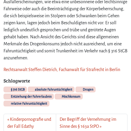
Ausfallerscheinungen, wie etwa eine unbesonnene oder leichtsinnige
g
Fahrweise oder auch die Beeinträchtigung der Körperbeherrschung,
e
die sich beispielsweise im Stolpern oder Schwanken beim Gehen
n
T
zeigen kann, lagen jedoch beim Beschuldigten nicht vor. Er soll
r
lediglich undeutlich gesprochen und trübe und gerötete Augen
u
gehabt haben. Nach Ansicht des Gerichts sind diese allgemeinen
n
Merkmale des Drogenkonsums jedoch nicht ausreichend, um eine
k
Fahruntüchtigkeit und somit Trunkenheit im Verkehr nach § 316 StGB
e
anzunehmen.
n
h
Rechtsanwalt Steffen Dietrich, Fachanwalt für Strafrecht in Berlin
e
i
Schlagworte
t
s
§ 316 StGB
absolute Fahruntüchtigkeit
Drogen
f
Entziehung der Fahrerlaubnis
Mischkonsum
a
relative Fahruntüchtigkeit
h
r
Kinderpornografie und
Der Begriff der Vernehmung im
t
der Fall Edathy
Sinne des § 163a StPO
n