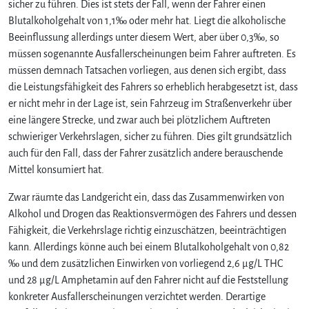
sicher zu führen. Dies ist stets der Fall, wenn der Fahrer einen
‰
Blutalkoholgehalt von 1,1‰ oder mehr hat. Liegt die alkoholische
–
Beeinflussung allerdings unter diesem Wert, aber über 0,3‰, so
k
müssen sogenannte Ausfallerscheinungen beim Fahrer auftreten. Es
e
müssen demnach Tatsachen vorliegen, aus denen sich ergibt, dass
i
n
die Leistungsfähigkeit des Fahrers so erheblich herabgesetzt ist, dass
e
er nicht mehr in der Lage ist, sein Fahrzeug im Straßenverkehr über
S
eine längere Strecke, und zwar auch bei plötzlichem Auftreten
t
schwieriger Verkehrslagen, sicher zu führen. Dies gilt grundsätzlich
r
auch für den Fall, dass der Fahrer zusätzlich andere berauschende
a
Mittel konsumiert hat.
f
b
Zwar räumte das Landgericht ein, dass das Zusammenwirken von
a
Alkohol und Drogen das Reaktionsvermögen des Fahrers und dessen
r
Fähigkeit, die Verkehrslage richtig einzuschätzen, beeinträchtigen
k
e
kann. Allerdings könne auch bei einem Blutalkoholgehalt von 0,82
i
‰ und dem zusätzlichen Einwirken von vorliegend 2,6 µg/L THC
t
und 28 µg/L Amphetamin auf den Fahrer nicht auf die Feststellung
w
konkreter Ausfallerscheinungen verzichtet werden. Derartige
e