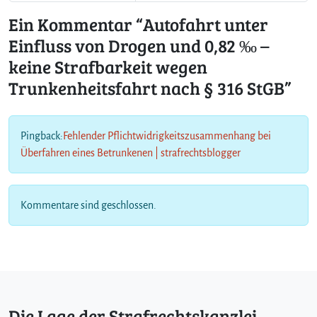
a
Ein Kommentar “Autofahrt unter
c
h
Einfluss von Drogen und 0,82 ‰ –
§
keine Strafbarkeit wegen
3
1
Trunkenheitsfahrt nach § 316 StGB”
6
S
t
Pingback:
Fehlender Pflichtwidrigkeitszusammenhang bei
G
Überfahren eines Betrunkenen | strafrechtsblogger
B
Kommentare sind geschlossen.
Die Lage der Strafrechtskanzlei