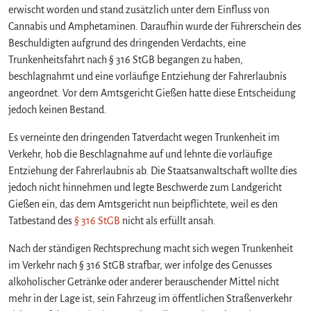
n
erwischt worden und stand zusätzlich unter dem Einfluss von
f
Cannabis und Amphetaminen. Daraufhin wurde der Führerschein des
l
Beschuldigten aufgrund des dringenden Verdachts, eine
u
Trunkenheitsfahrt nach § 316 StGB begangen zu haben,
s
beschlagnahmt und eine vorläufige Entziehung der Fahrerlaubnis
s
v
angeordnet. Vor dem Amtsgericht Gießen hatte diese Entscheidung
o
jedoch keinen Bestand.
n
D
Es verneinte den dringenden Tatverdacht wegen Trunkenheit im
r
Verkehr, hob die Beschlagnahme auf und lehnte die vorläufige
o
Entziehung der Fahrerlaubnis ab. Die Staatsanwaltschaft wollte dies
g
jedoch nicht hinnehmen und legte Beschwerde zum Landgericht
e
Gießen ein, das dem Amtsgericht nun beipflichtete, weil es den
n
Tatbestand des
§ 316 StGB
nicht als erfüllt ansah.
u
n
Nach der ständigen Rechtsprechung macht sich wegen Trunkenheit
d
im Verkehr nach § 316 StGB strafbar, wer infolge des Genusses
0
,
alkoholischer Getränke oder anderer berauschender Mittel nicht
8
mehr in der Lage ist, sein Fahrzeug im öffentlichen Straßenverkehr
2