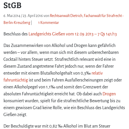
StGB
6. Mai 2014
/
23. April 2016
von
Rechtsanwalt Dietrich, Fachanwalt für Strafrecht -
z
Berlin-Kreuzberg
|
1 Kommentar
u
Beschluss des
Landgerichts Gießen vom 12.09.2013 – 7 Qs 141/13
A
u
Das Zusammenwirken von Alkohol und Drogen kann gefährlich
t
o
werden – vor allem, wenn man sich mit diesem unberechenbaren
f
Cocktail hinters Steuer setzt. Strafrechtlich relevant wird eine in
a
diesem Zustand angetretene Fahrt jedoch nur, wenn der Fahrer
h
entweder mit einem Blutalkoholgehalt von 0,3‰
relativ
r
fahruntüchtig
ist und beim Fahren Ausfallerscheinungen zeigt oder
t
einen Alkoholpegel von 1,1‰ und somit den Grenzwert der
u
absoluten Fahruntüchtigkeit erreicht hat. Ob dabei auch
Drogen
n
t
konsumiert wurden, spielt für die strafrechtliche Bewertung bis zu
e
einem gewissen Grad keine Rolle, wie ein Beschluss des Landgerichts
r
Gießen zeigt.
E
i
Der Beschuldigte war mit 0,82 ‰ Alkohol im Blut am Steuer