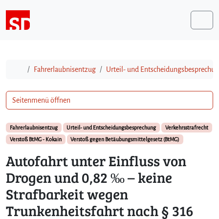
Weiter zum Inhalt
Me
Start
Fahrerlaubnisentzug
Urteil- und Entscheidungsbesprechu
Seitenmenü öffnen
Fahrerlaubnisentzug
Urteil- und Entscheidungsbesprechung
Verkehrsstrafrecht
Verstoß BtMG - Kokain
Verstoß gegen Betäubungsmittelgesetz (BtMG)
Autofahrt unter Einfluss von
Drogen und 0,82 ‰ – keine
Strafbarkeit wegen
Trunkenheitsfahrt nach § 316