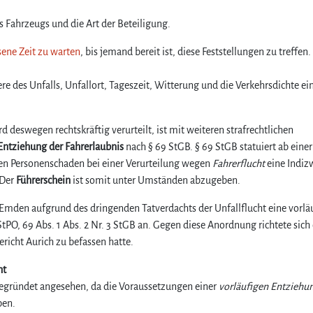
e
g
 Fahrzeugs und die Art der Beteiligung.
“
–
sene Zeit zu warten
, bis jemand bereit ist, diese Feststellungen zu treffen.
D
i
ere des Unfalls, Unfallort, Tageszeit, Witterung und die Verkehrsdichte e
e
F
a
 deswegen rechtskräftig verurteilt, ist mit weiteren strafrechtlichen
h
Entziehung der Fahrerlaubnis
nach § 69 StGB. § 69 StGB statuiert ab einer
r
en Personenschaden bei einer Verurteilung wegen
Fahrerflucht
e
eine Indiz
r
 Der
Führerschein
ist somit unter Umständen abzugeben.
f
l
Emden aufgrund des dringenden Tatverdachts der Unfallflucht eine vorlä
u
StPO, 69 Abs. 1 Abs. 2 Nr. 3 StGB an. Gegen diese Anordnung richtete sich 
c
richt Aurich zu befassen hatte.
h
t
ht
u
begründet angesehen, da die Voraussetzungen einer
vorläufigen Entziehu
n
ben.
d