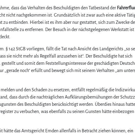
i
ahme, dass das Verhalten des Beschuldigten den Tatbestand der
Fahrerflu
h
licht nicht nachgekommen ist. Grundsätzlich ist zwar auch eine aktive Täti
r
t zu entbinden. Hierbei ist es ihm aber nur gestattet, sich zum Zwecke de
e
fallstelle zu entfernen. Der Besuch in der nächstgelegenen Werkstatt ist
s
deckt.
t
r
 § 142 StGB vorliegen, fällt die Tat nach Ansicht des Landgerichts „so se
a
f
sie nicht mehr als Regelfall anzusehen ist“. Der Beschuldigte hat sich
r
 gestellt und somit dem Feststellungsinteresse der geschädigten Deutsc
e
r „gerade noch“ erfüllt und bewegt sich mit seinem Verhalten „am unter
c
h
t
u melden und den Schaden zu ersetzen, entfällt regelmäßig die Indizwirk
l
stand, dass durch die nachträglichen Aufklärungsbemühungen der Schutz
i
 zugunsten des Beschuldigten berücksichtigt werden. Überdies hinaus hatte
c
lregister zu verbuchen, was ebenfalls zu seinen Gunsten hätte einbezoge
h
e
n
t hätte das Amtsgericht Emden allenfalls in Betracht ziehen können, ein
K