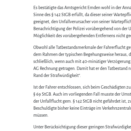
Es bestätigte das Amtsgericht Emden wohl in der Ann
Sinne des § 142 StGB erfüllt, da dieser seiner Wartepf
geeignet, den Unfallverursacher von seiner Wartepflich
Benachrichtigung der Polizei vorübergehend von der Un
Möglichkeit des vorübergehenden Entfernens nicht ge
Obwohl alle Tatbestandsmerkmale der Fahrerflucht gem.
dem Rahmen der typischen Begehungsweise heraus, dass 
schließlich, wenn auch mit 40-minütiger Verzögerung,
AG Rechnung getragen. Damit hat er den Tatbestand nu
Rand der Strafwürdigkeit“.
Ist der Fahrer entschlossen, sich beim Geschädigten z
§ 69 StGB. Auch im vorliegenden Fall musste der Um
der Unfallflucht gem. § 142 StGB nicht gefährdet ist,
Beschuldigte bisher keine Einträge im Verkehrszentra
müssen.
Unter Berücksichtigung dieser geringen Strafwürdigkei