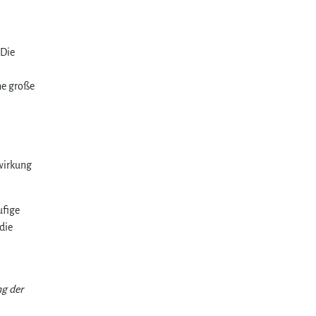
 Die
ine große
wirkung
ufige
die
ng der