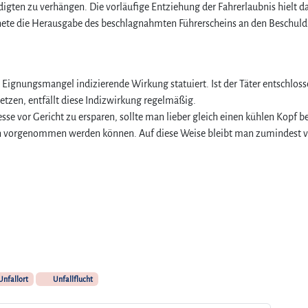
igten zu verhängen. Die vorläufige Entziehung der Fahrerlaubnis hielt d
o
n
dnete die Herausgabe des beschlagnahmten Führerscheins an den Beschuld
s
e
q
u
 Eignungsmangel indizierende Wirkung statuiert. Ist der Täter entschloss
e
tzen, entfällt diese Indizwirkung regelmäßig.
n
se vor Gericht zu ersparen, sollte man lieber gleich einen kühlen Kopf 
z
son vorgenommen werden können. Auf diese Weise bleibt man zumindest 
e
n
Unfallort
Unfallflucht