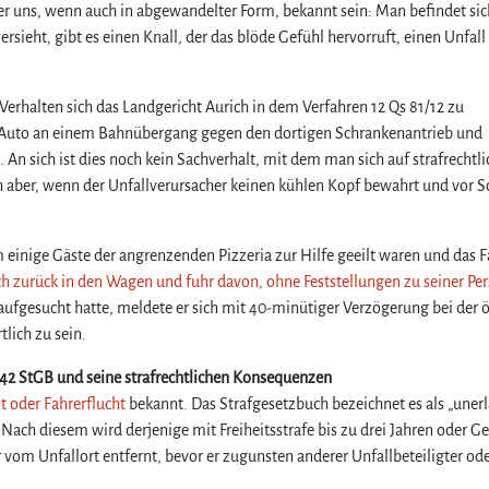
er uns, wenn auch in abgewandelter Form, bekannt sein: Man befindet sic
„
I
eht, gibt es einen Knall, der das blöde Gefühl hervorruft, einen Unfall
c
h
b
erhalten sich das Landgericht Aurich in dem Verfahren 12 Qs 81/12 zu
i
m Auto an einem Bahnübergang gegen den dortigen Schrankenantrieb und
n
An sich ist dies noch kein Sachverhalt, mit dem man sich auf strafrechtli
d
 aber, wenn der Unfallverursacher keinen kühlen Kopf bewahrt und vor S
a
n
n
einige Gäste der angrenzenden Pizzeria zur Hilfe geeilt waren und das 
m
ich zurück in den Wagen und fuhr davon, ohne Feststellungen zu seiner Pe
a
 aufgesucht hatte, meldete er sich mit 40-minütiger Verzögerung bei der ö
l
l
tlich zu sein.
i
 142 StGB und seine strafrechtlichen Konsequenzen
e
b
t oder Fahrerflucht
bekannt. Das Strafgesetzbuch bezeichnet es als „uner
e
 Nach diesem wird derjenige mit Freiheitsstrafe bis zu drei Jahren oder Ge
r
 vom Unfallort entfernt, bevor er zugunsten anderer Unfallbeteiligter od
w