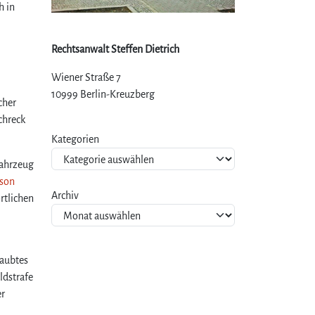
h in
Rechtsanwalt Steffen Dietrich
Wiener Straße 7
10999 Berlin-Kreuzberg
cher
chreck
Kategorien
Fahrzeug
rson
Archiv
rtlichen
laubtes
ldstrafe
er