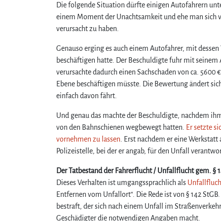
Die folgende Situation dürfte einigen Autofahrern unt
einem Moment der Unachtsamkeit und ehe man sich versi
verursacht zu haben.
Genauso erging es auch einem Autofahrer, mit dessen V
beschäftigen hatte. Der Beschuldigte fuhr mit seine
verursachte dadurch einen Sachschaden von ca. 5600 €. 
Ebene beschäftigen müsste. Die Bewertung ändert sich
einfach davon fährt.
Und genau das machte der Beschuldigte, nachdem ihm 
von den Bahnschienen wegbewegt hatten.
Er setzte s
vornehmen zu lassen
. Erst nachdem er eine Werkstatt
Polizeistelle, bei der er angab, für den Unfall verantwor
Der Tatbestand der Fahrerflucht / Unfallflucht gem. §
Dieses Verhalten ist umgangssprachlich als
Unfallfluch
Entfernen vom Unfallort“. Die Rede ist von § 142 StGB.
bestraft, der sich nach einem Unfall im Straßenverkehr
Geschädigter die notwendigen Angaben macht.