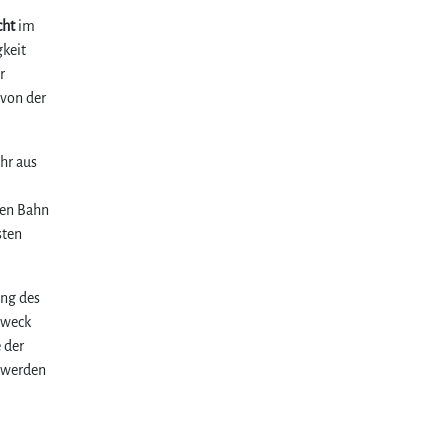
cht
im
gkeit
r
 von der
hr aus
hen Bahn
sten
ung des
zweck
 der
n werden