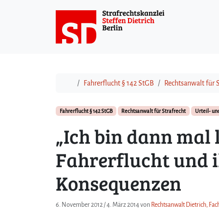
Weiter zum Inhalt
Start
Fahrerflucht § 142 StGB
Rechtsanwalt für S
Fahrerflucht § 142 StGB
Rechtsanwalt für Strafrecht
Urteil- u
„Ich bin dann mal 
Fahrerflucht und i
Konsequenzen
6. November 2012
/
4. März 2014
von
Rechtsanwalt Dietrich, Fac