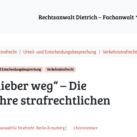
Rechtsanwalt Dietrich – Fachanwalt
trafrecht
Urteil- und Entscheidungsbesprechung
Verkehrsstrafrecht
nd Entscheidungsbesprechung
Verkehrsstrafrecht
lieber weg“ – Die
hre strafrechtlichen
z
hanwalt für Strafrecht - Berlin-Kreuzberg
|
2 Kommentare
u