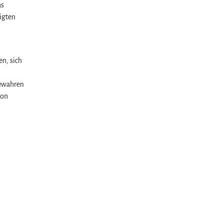
as
igten
en, sich
bewahren
von