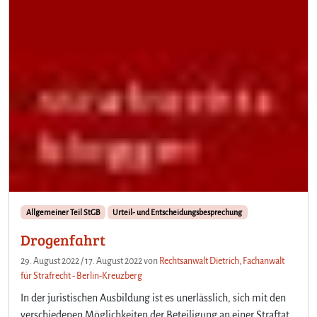
Allgemeiner Teil StGB
Urteil- und Entscheidungsbesprechung
Drogenfahrt
29. August 2022
/
17. August 2022
von
Rechtsanwalt Dietrich, Fachanwalt
für Strafrecht - Berlin-Kreuzberg
In der juristischen Ausbildung ist es unerlässlich, sich mit den
verschiedenen Möglichkeiten der Beteiligung an einer Straftat