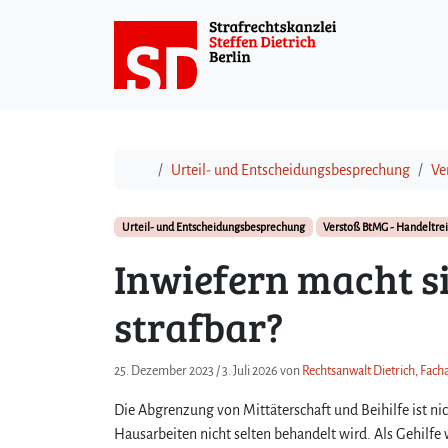
Weiter zum Inhalt
Start
Urteil- und Entscheidungsbesprechung
Ve
Urteil- und Entscheidungsbesprechung
Verstoß BtMG - Handeltre
Inwiefern macht s
strafbar?
25. Dezember 2023
/
3. Juli 2026
von
Rechtsanwalt Dietrich, Fach
Die Abgrenzung von Mittäterschaft und Beihilfe ist n
Hausarbeiten nicht selten behandelt wird. Als Gehilfe