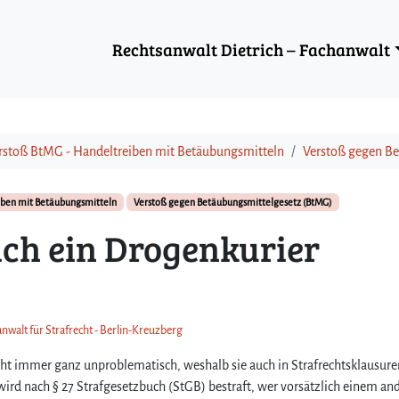
Rechtsanwalt Dietrich – Fachanwalt
rstoß BtMG - Handeltreiben mit Betäubungsmitteln
Verstoß gegen B
iben mit Betäubungsmitteln
Verstoß gegen Betäubungsmittelgesetz (BtMG)
ich ein Drogenkurier
anwalt für Strafrecht - Berlin-Kreuzberg
icht immer ganz unproblematisch, weshalb sie auch in Strafrechtsklausur
 wird nach § 27 Strafgesetzbuch (StGB) bestraft, wer vorsätzlich einem an