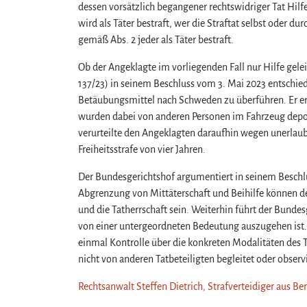
dessen vorsätzlich begangener rechtswidriger Tat Hilfe
wird als Täter bestraft, wer die Straftat selbst oder 
gemäß Abs. 2 jeder als Täter bestraft.
Ob der Angeklagte im vorliegenden Fall nur Hilfe geleis
137/23) in seinem Beschluss vom 3. Mai 2023 entschi
Betäubungsmittel nach Schweden zu überführen. Er er
wurden dabei von anderen Personen im Fahrzeug depon
verurteilte den Angeklagten daraufhin wegen unerlau
Freiheitsstrafe von vier Jahren.
Der Bundesgerichtshof argumentiert in seinem Beschlus
Abgrenzung von Mittäterschaft und Beihilfe können de
und die Tatherrschaft sein. Weiterhin führt der Bund
von einer untergeordneten Bedeutung auszugehen ist
einmal Kontrolle über die konkreten Modalitäten des T
nicht von anderen Tatbeteiligten begleitet oder observ
Rechtsanwalt Steffen Dietrich, Strafverteidiger aus Be