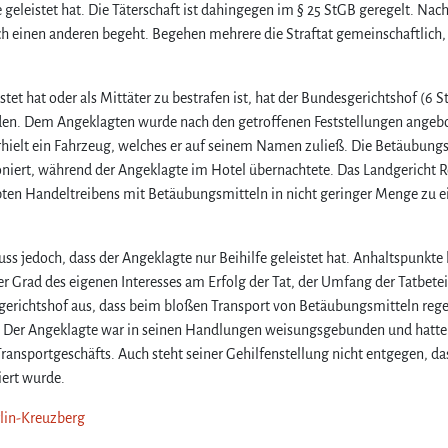
 geleistet hat. Die Täterschaft ist dahingegen im § 25 StGB geregelt. Nach
durch einen anderen begeht. Begehen mehrere die Straftat gemeinschaftlich,
tet hat oder als Mittäter zu bestrafen ist, hat der Bundesgerichtshof (6 S
eden. Dem Angeklagten wurde nach den getroffenen Feststellungen angeb
hielt ein Fahrzeug, welches er auf seinem Namen zuließ. Die Betäubung
iert, während der Angeklagte im Hotel übernachtete. Das Landgericht R
bten Handeltreibens mit Betäubungsmitteln in nicht geringer Menge zu e
s jedoch, dass der Angeklagte nur Beihilfe geleistet hat. Anhaltspunkte 
r Grad des eigenen Interesses am Erfolg der Tat, der Umfang der Tatbete
esgerichtshof aus, dass beim bloßen Transport von Betäubungsmitteln re
. Der Angeklagte war in seinen Handlungen weisungsgebunden und hatte
ransportgeschäfts. Auch steht seiner Gehilfenstellung nicht entgegen, da
iert wurde.
rlin-Kreuzberg