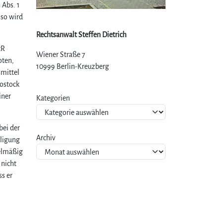
 Abs. 1
 so wird
Rechtsanwalt Steffen Dietrich
tR
Wiener Straße 7
oten,
10999 Berlin-Kreuzberg
smittel
ostock
iner
Kategorien
bei der
Archiv
iligung
gelmäßig
 nicht
ss er