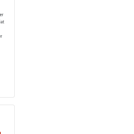
er
iat
er
m