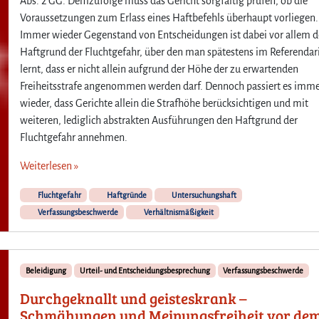
Abs. 2 GG. Demzufolge muss das Gericht sorgfältig prüfen, ob die
Voraussetzungen zum Erlass eines Haftbefehls überhaupt vorliegen.
Immer wieder Gegenstand von Entscheidungen ist dabei vor allem d
Haftgrund der Fluchtgefahr, über den man spätestens im Referendar
lernt, dass er nicht allein aufgrund der Höhe der zu erwartenden
Freiheitsstrafe angenommen werden darf. Dennoch passiert es imm
wieder, dass Gerichte allein die Strafhöhe berücksichtigen und mit
weiteren, lediglich abstrakten Ausführungen den Haftgrund der
Fluchtgefahr annehmen.
Weiterlesen »
Fluchtgefahr
Haftgründe
Untersuchungshaft
Verfassungsbeschwerde
Verhältnismäßigkeit
Beleidigung
Urteil- und Entscheidungsbesprechung
Verfassungsbeschwerde
Durchgeknallt und geisteskrank –
Schmähungen und Meinungsfreiheit vor de