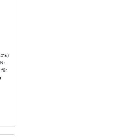
2016)
 Nr.
 für
n