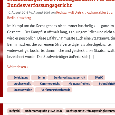
Bundesverfassungsgericht
10. August 2016
/
9. August 2016
von
Rechtsanwalt Dietrich, Fachanwalt für Strafr
Berlin-Kreuzberg
Im Kampf um das Recht geht es nicht immer kuschelig zu – ganz im
Gegenteil. Der Kampf ist oftmals lang, zäh, ungemütlich und nicht s
wird er persönlich. Diese Erfahrung musste auch eine Staatsanwältin
Berlin machen, die von einem Strafverteidiger als „durchgeknallte,
widerwärtige, boshafte, dümmliche und geisteskranke Staatsanwält
bezeichnet wurde. Der Strafverteidiger äußerte sich […]
Weiterlesen »
Beleidigung
Berlin
Bundesverfassungsgericht
BVerfG
durchgeknallt
Kammergericht
Meinungsfreiheit
Schmähkritik
Staatsanwältin
Verfassungsbeschwerde
Bußgeld
Kinderpornografie § 184b StGB
Rechtsgebiete Ordnungswidrigkeitenre