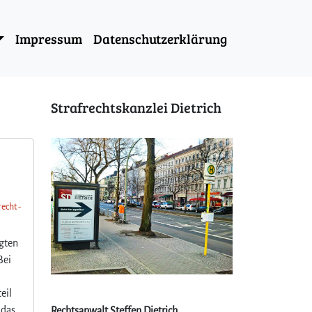
Impressum
Datenschutzerklärung
Strafrechtskanzlei Dietrich
echt -
igten
Bei
eil
 das
Rechtsanwalt Steffen Dietrich