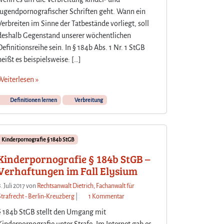
jugendpornografischer Schriften geht. Wann ein
Verbreiten im Sinne der Tatbestände vorliegt, soll
deshalb Gegenstand unserer wöchentlichen
Definitionsreihe sein. In § 184b Abs. 1 Nr. 1 StGB
heißt es beispielsweise: […]
Weiterlesen »
Definitionen lernen
Verbreitung
Kinderpornografie § 184b StGB
Kinderpornografie § 184b StGB –
Verhaftungen im Fall Elysium
. Juli 2017
von
Rechtsanwalt Dietrich, Fachanwalt für
z
Strafrecht - Berlin-Kreuzberg
|
1 Kommentar
u
§ 184b StGB stellt den Umgang mit
K
Kinderpornografie unter Strafe. Im Internet gab es