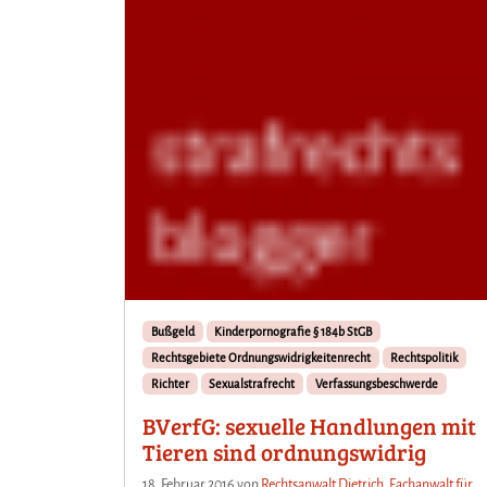
Bußgeld
Kinderpornografie § 184b StGB
Rechtsgebiete Ordnungswidrigkeitenrecht
Rechtspolitik
Richter
Sexualstrafrecht
Verfassungsbeschwerde
BVerfG: sexuelle Handlungen mit
Tieren sind ordnungswidrig
18. Februar 2016
von
Rechtsanwalt Dietrich, Fachanwalt für