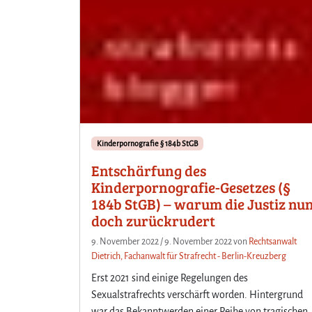
Kinderpornografie § 184b StGB
Entschärfung des
Kinderpornografie-Gesetzes (§
184b StGB) – warum die Justiz nu
doch zurückrudert
9. November 2022
/
9. November 2022
von
Rechtsanwalt
Dietrich, Fachanwalt für Strafrecht - Berlin-Kreuzberg
Erst 2021 sind einige Regelungen des
Sexualstrafrechts verschärft worden. Hintergrund
war das Bekanntwerden einer Reihe von tragischen