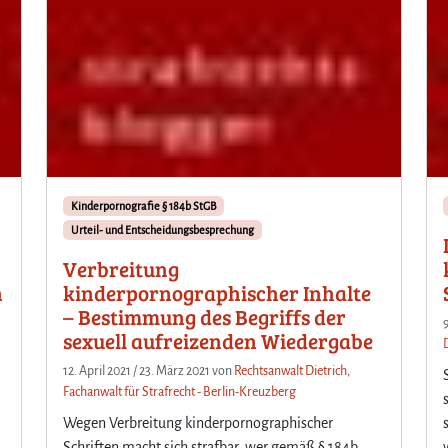
Kinderpornografie § 184b StGB
Urteil- und Entscheidungsbesprechung
Verbreitung
n
kinderpornographischer Inhalte
– Bestimmung des Begriffs der
sexuell aufreizenden Wiedergabe
12. April 2021
/
23. März 2021
von
Rechtsanwalt Dietrich,
Fachanwalt für Strafrecht - Berlin-Kreuzberg
Wegen Verbreitung kinderpornographischer
Schriften macht sich strafbar, wer gemäß § 184b