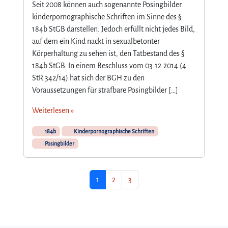
Seit 2008 können auch sogenannte Posingbilder
kinderpornographische Schriften im Sinne des §
184b StGB darstellen. Jedoch erfüllt nicht jedes Bild,
auf dem ein Kind nackt in sexualbetonter
Körperhaltung zu sehen ist, den Tatbestand des §
184b StGB. In einem Beschluss vom 03.12.2014 (4
StR 342/14) hat sich der BGH zu den
Voraussetzungen für strafbare Posingbilder […]
Weiterlesen »
184b
Kinderpornographische Schriften
Posingbilder
Aktuelle Seite
Seite
Seite
1
2
3