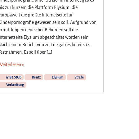
i
bis zur kurzem die Plattform Elysium, die
n
europaweit die größte Internetseite für
d
e
Kinderpornografie gewesen sein soll. Aufgrund von
r
Ermittlungen deutscher Behörden soll die
p
Internetseite Elysium abgeschaltet worden sein.
o
Nach einem Bericht von zeit.de gab es bereits 14
r
Festnahmen. Es soll über […]
n
o
Weiterlesen »
g
r
§ 184 StGB
Besitz
Elysium
Strafe
a
Verbreitung
f
i
e
§
1
8
4
b
S