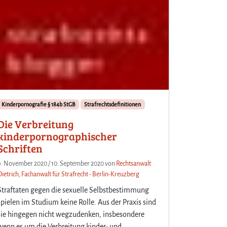
Kinderpornografie § 184b StGB
Strafrechtsdefinitionen
Die Verbreitung
kinderpornographischer
Schriften
9. November 2020
/
10. September 2020
von
Rechtsanwalt
Dietrich, Fachanwalt für Strafrecht - Berlin-Kreuzberg
Straftaten gegen die sexuelle Selbstbestimmung
spielen im Studium keine Rolle. Aus der Praxis sind
sie hingegen nicht wegzudenken, insbesondere
wenn es um die Verbreitung kinder- und