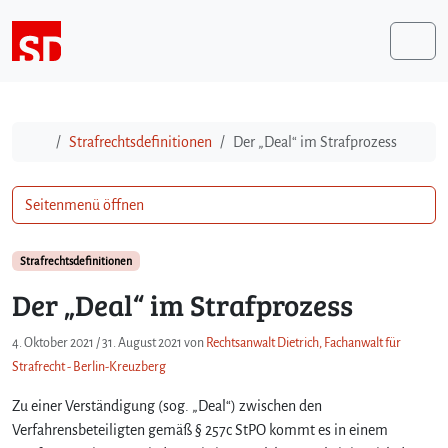
Weiter zum Inhalt
Me
Start
Strafrechtsdefinitionen
Der „Deal“ im Strafprozess
Seitenmenü öffnen
Strafrechtsdefinitionen
Der „Deal“ im Strafprozess
4. Oktober 2021
/
31. August 2021
von
Rechtsanwalt Dietrich, Fachanwalt für
Strafrecht - Berlin-Kreuzberg
Zu einer Verständigung (sog. „Deal“) zwischen den
Verfahrensbeteiligten gemäß § 257c StPO kommt es in einem