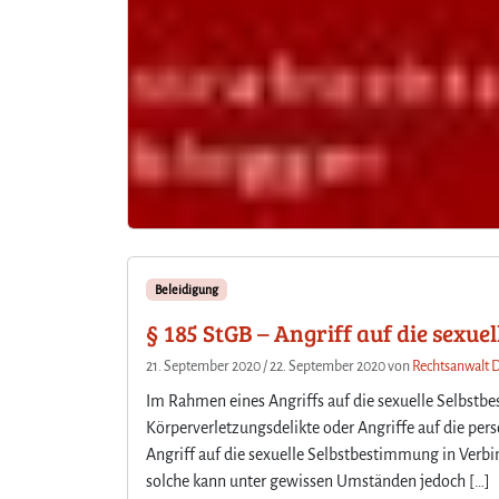
Beleidigung
§ 185 StGB – Angriff auf die sexu
21. September 2020
/
22. September 2020
von
Rechtsanwalt D
Im Rahmen eines Angriffs auf die sexuelle Selbst
Körperverletzungsdelikte oder Angriffe auf die persö
Angriff auf die sexuelle Selbstbestimmung in Verb
solche kann unter gewissen Umständen jedoch […]