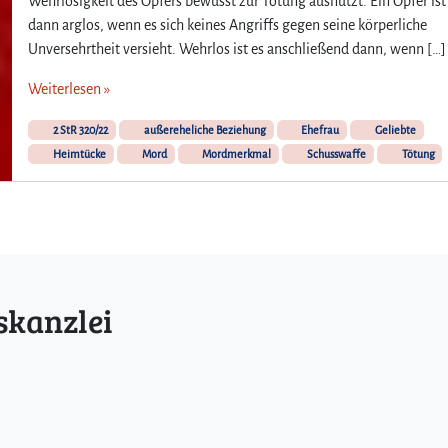
Wehrlosigkeit des Opfers bewusst zur Tötung ausnutzt. Ein Opfer ist
dann arglos, wenn es sich keines Angriffs gegen seine körperliche
Unversehrtheit versieht. Wehrlos ist es anschließend dann, wenn […]
Weiterlesen »
2 StR 320/22
außereheliche Beziehung
Ehefrau
Geliebte
Heimtücke
Mord
Mordmerkmal
Schusswaffe
Tötung
skanzlei