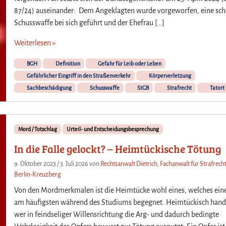
87/24) auseinander: Dem Angeklagten wurde vorgeworfen, eine sch
Schusswaffe bei sich geführt und der Ehefrau […]
Weiterlesen »
BGH
Definition
Gefahr für Leib oder Leben
Gefährlicher Eingriff in den Straßenverkehr
Körperverletzung
Sachbeschädigung
Schusswaffe
StGB
Strafrecht
Tatort
Mord / Totschlag
Urteil- und Entscheidungsbesprechung
In die Falle gelockt? – Heimtückische Tötung
9. Oktober 2023
/
3. Juli 2026
von
Rechtsanwalt Dietrich, Fachanwalt für Strafrecht
Berlin-Kreuzberg
Von den Mordmerkmalen ist die Heimtücke wohl eines, welches ei
am häufigsten während des Studiums begegnet. Heimtückisch hand
wer in feindseliger Willensrichtung die Arg- und dadurch bedingte